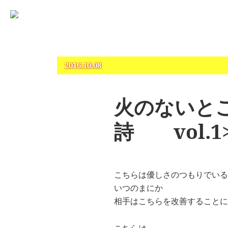
占いとカウンセリングのお店 “COCO”
札幌 – 占い・タロット・占星術・カウンセリング
2016.10.08
火のない
詩 vol.
こちらは優しさのつもりでいる
いつのまにか
相手はこちらを改善することに