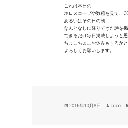
これは本日の
ホロスコープや数秘を見て、C
あるいはその日の朝
なんとなしに降りてきた詩を掲
できるだけ毎日掲載しようと思
ちょこちょこお休みもするかと
よろしくお願いします。
投
作
2016年10月8日
coco
稿
成
日:
者