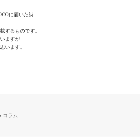
OCOに届いた詩
載するものです。
いますが
思います。
カ
コラム
テ
ゴ
リ