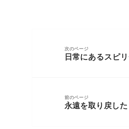
投
稿
ナ
次のページ
日常にあるスピリ
ビ
前
ゲ
の
ー
投
シ
稿:
ョ
ン
前のページ
永遠を取り戻した
次
の
投
稿: