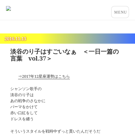
占いとカウンセリングのお店 “COCO”
メニュー
とウィジ
ェット
2016.11.13
淡谷のり子はすごいなぁ ＜一日一篇の
言葉 vol.37＞
⇒2017年12星座運勢はこちら
シャンソン歌手の
淡谷のり子は
あの戦争のさなかに
パーマをかけて
赤い口紅をして
ドレスを纏う
そういうスタイルを戦時中ずっと貫いたんだそうだ