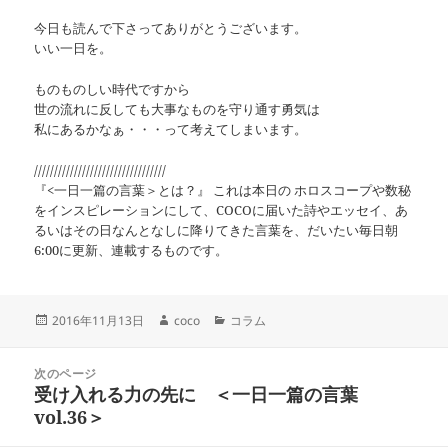
今日も読んで下さってありがとうございます。
いい一日を。
ものものしい時代ですから
世の流れに反しても大事なものを守り通す勇気は
私にあるかなぁ・・・って考えてしまいます。
/////////////////////////////////
『<一日一篇の言葉＞とは？』 これは本日の ホロスコープや数秘
をインスピレーションにして、COCOに届いた詩やエッセイ、あ
るいはその日なんとなしに降りてきた言葉を、だいたい毎日朝
6:00に更新、連載するものです。
投
作
カ
2016年11月13日
coco
コラム
稿
成
テ
日:
者
ゴ
投
リ
次のページ
稿
受け入れる力の先に ＜一日一篇の言葉
ー
前
ナ
の
vol.36＞
ビ
投
ゲ