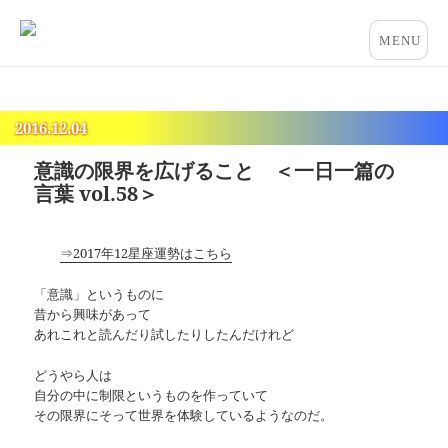
占いとカウンセリングのお店 “COCO”
メニュー
とウィジ
ェット
2016.12.04
意識の限界を広げること ＜一日一篇の
言葉 vol.58＞
⇒2017年12星座運勢はこちら
「意識」というものに
昔から興味があって
あれこれと読んだり試したりしたんだけれど
どうやら人は
自分の中に制限というものを作っていて
その限界にそって世界を体験しているようなのだ。