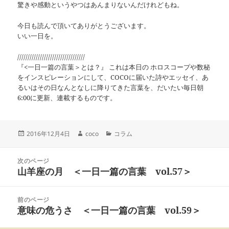
驚きや感動というやつはあんまりないんだけれどもね。
今日も読んで頂いてありがとうございます。
いい一日を。
/////////////////////////////////
『<一日一篇の言葉＞とは？』 これは本日の ホロスコープや数秘
をインスピレーションにして、COCOに届いた詩やエッセイ、あ
るいはその日なんとなしに降りてきた言葉を、だいたい毎日朝
6:00に更新、連載するものです。
投
作
カ
2016年12月4日
coco
コラム
稿
成
テ
日:
者
ゴ
投
リ
次のページ
稿
山羊座の月 ＜一日一篇の言葉 vol.57＞
ー
前
ナ
の
ビ
投
ゲ
前のページ
稿:
ー
意味の危うさ ＜一日一篇の言葉 vol.59＞
次
シ
の
ョ