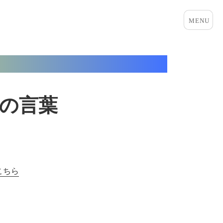
メニュ
ーとウ
ィジェ
ット
篇の言葉
こちら