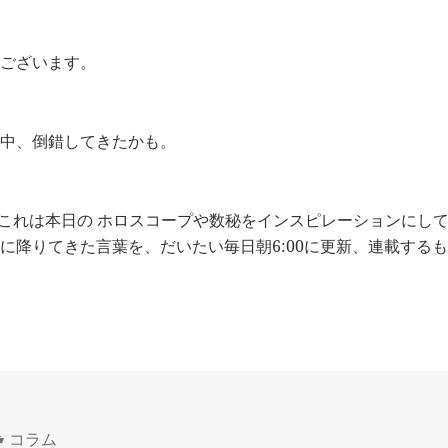
ございます。
中、倒錯してきたかも。
 これは本日の ホロスコープや数秘をインスピレーションにして
に降りてきた言葉を、だいたい毎日朝6:00に更新、連載する
カ
コラム