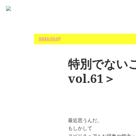
占いとカウンセリングのお店 “COCO”
札幌 – 占い・タロット・占星術・カウンセリング
2016.12.07
特別でない
vol.61＞
最近思うんだ。
もしかして