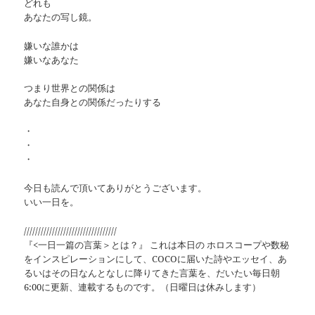
どれも
あなたの写し鏡。
嫌いな誰かは
嫌いなあなた
つまり世界との関係は
あなた自身との関係だったりする
・
・
・
今日も読んで頂いてありがとうございます。
いい一日を。
/////////////////////////////////
『<一日一篇の言葉＞とは？』 これは本日の ホロスコープや数秘
をインスピレーションにして、COCOに届いた詩やエッセイ、あ
るいはその日なんとなしに降りてきた言葉を、だいたい毎日朝
6:00に更新、連載するものです。（日曜日は休みします）