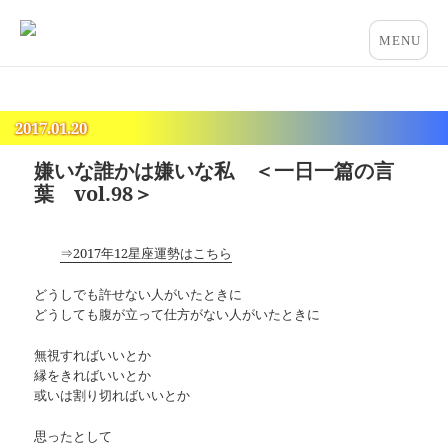
占いとカウンセリングのお店 “COCO”
メニュー
とウィジ
ェット
2017.01.20
嫌いな誰かは嫌いな私 ＜一日一篇の言
葉 vol.98＞
⇒2017年12星座運勢はこちら
どうしでも許せない人がいたときに
どうしても腹が立って仕方がない人がいたときに
無視すればいいとか
縁をきればいいとか
或いは割り切ればいいとか
思ったとして