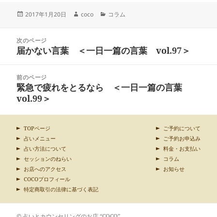
投
作
カ
2017年1月20日
coco
コラム
稿
成
テ
日:
者
ゴ
投
リ
次のページ
稿
届かない言葉 ＜一日一篇の言葉 vol.97＞
ー
前
ナ
の
ビ
投
ゲ
前のページ
稿:
ー
緊急で疲れをとるなら ＜一日一篇の言葉
次
シ
の
vol.99＞
ョ
投
ン
稿:
TOPページ
ご予約について
占いメニュー
ご予約お申込み
占い方法について
料金・お支払い
セッションのねらい
コラム
お店へのアクセス
お知らせ
COCOプロフィール
特定商取引の法律に基づく表記
© 占いとカウンセリングのお店 “COCO”