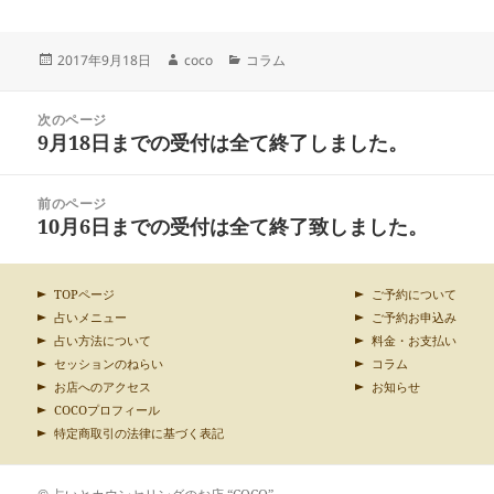
投
作
カ
2017年9月18日
coco
コラム
稿
成
テ
日:
者
ゴ
投
リ
次のページ
稿
9月18日までの受付は全て終了しました。
ー
前
ナ
の
ビ
投
ゲ
前のページ
稿:
ー
10月6日までの受付は全て終了致しました。
次
シ
の
ョ
投
ン
稿:
TOPページ
ご予約について
占いメニュー
ご予約お申込み
占い方法について
料金・お支払い
セッションのねらい
コラム
お店へのアクセス
お知らせ
COCOプロフィール
特定商取引の法律に基づく表記