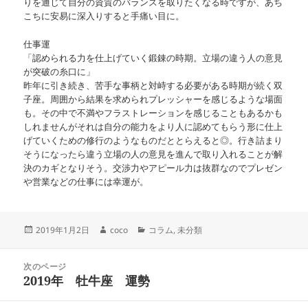
りを通じて自分の資質のバランスを取りたくなる時ですが、あち
こちに安易に深入りすると手痛い目に。
仕事運
「認められる力を仕上げていく鍛錬の時期。立場の違う人の意見
が突破の糸口に」
昨年に引き続き、苦手な事柄と対峙する必要がある時期が続く双
子座。周囲から結果を求められプレッシャーを感じるような場面
も。その中で不満やフラストレーションを感じることもあるかも
しれませんがそれは自分の能力をより人に認めてもらう形に仕上
げていくための修行のようなものだととらえると◎。行き詰まり
そうになったら違う立場の人の意見を進んで取り入れることが解
決のカギとなりそう。交渉力やアピール力は抜群なのでプレゼン
や営業などの仕事には幸運が。
投
作
カ
2019年1月2日
coco
コラム
,
未分類
稿
成
テ
日:
者
ゴ
投
リ
次のページ
稿
2019年 牡牛座 運勢
ー
前
ナ
の
ビ
投