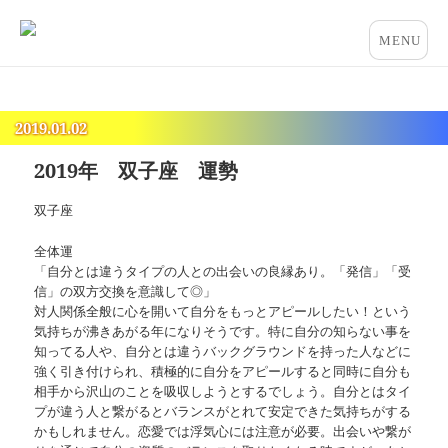
占いとカウンセリングのお店 “COCO”
メニュー
とウィジ
ェット
2019.01.02
2019年 双子座 運勢
双子座
全体運
「自分とは違うタイプの人との出会いの良縁あり。「発信」「受
信」の双方交換を意識して◎」
対人関係全般に心を開いて自分をもっとアピールしたい！という
気持ちが沸きあがる年になりそうです。特に自分の知らない事を
知ってる人や、自分とは違うバックグラウンドを持った人などに
強く引き付けられ、積極的に自分をアピールすると同時に自分も
相手から沢山のことを吸収しようとするでしょう。自分とはタイ
プが違う人と繋がるとバランスがとれて安定できた気持ちがする
かもしれません。恋愛では浮気心には注意が必要。出会いや繋が