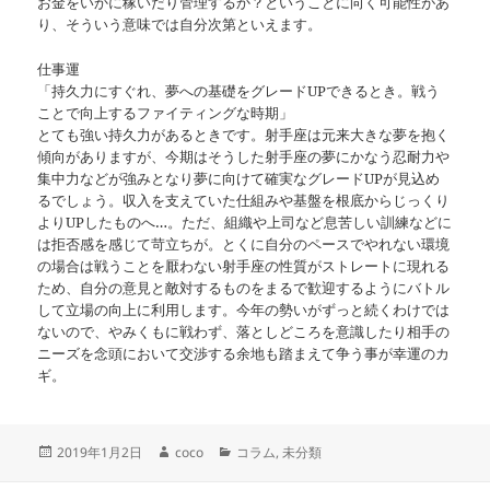
お金をいかに稼いだり管理するか？ということに向く可能性があ
り、そういう意味では自分次第といえます。
仕事運
「持久力にすぐれ、夢への基礎をグレードUPできるとき。戦う
ことで向上するファイティングな時期」
とても強い持久力があるときです。射手座は元来大きな夢を抱く
傾向がありますが、今期はそうした射手座の夢にかなう忍耐力や
集中力などが強みとなり夢に向けて確実なグレードUPが見込め
るでしょう。収入を支えていた仕組みや基盤を根底からじっくり
よりUPしたものへ…。ただ、組織や上司など息苦しい訓練などに
は拒否感を感じて苛立ちが。とくに自分のペースでやれない環境
の場合は戦うことを厭わない射手座の性質がストレートに現れる
ため、自分の意見と敵対するものをまるで歓迎するようにバトル
して立場の向上に利用します。今年の勢いがずっと続くわけでは
ないので、やみくもに戦わず、落としどころを意識したり相手の
ニーズを念頭において交渉する余地も踏まえて争う事が幸運のカ
ギ。
投
作
カ
2019年1月2日
coco
コラム
,
未分類
稿
成
テ