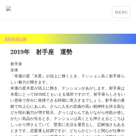
占いとカウンセリングのお店 “COCO”
メニュー
とウィジ
ェット
2019.01.02
2019年 射手座 運勢
射手座
全体
「幸運の星『木星』が頭上に輝くとき。テンション高く射手座ら
しい魅力が輝きます。」
幸運の星木星が頭上に輝き、テンションがあがします。射手座は
木星にとってHOMEともいえる場所ですので、射手座らしさをい
い意味で存分に発揮できる時期に突入するでしょう。射手座の勇
敢で向上心にあふれ、さらに人生の意義や高い精神性を誇る面な
どが現れ魅力が増す暗示。ざっくばらんでありながら何処か侵し
がたい気品が光るとき。テンションは高くとも押さえるところは
しっかり押さえていて、堅実に生活を運営もし、忍耐強さもある
ときです。恋愛運も好調ですが、どちらかというと関心が仕事や