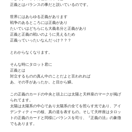
正義とはバランスの事だと説いているのです。
世界にはあらゆる正義があります
戦争のあるところには正義があり
たいていはどちらにも大義名分と正義があり
正義と正義の戦いのように見えるため
正義っていったいなんだっけ？？？
とわからなくなります。
そんな時にタロット君に
正義とは
対立するものの真ん中のことだよと言われれば
あ、その手があったか。と目から鱗。
この正義のカードの中央と頭上には太陽と天秤座のマークが掲げ
られてます。
太陽は太陽系の中心であり太陽系の全てを照らす光であり、アイ
デンティティーの核、真の道を表すもの。そして天秤座はタロッ
トの正義のカードと同様にバランスを司り、『正義の法』の象徴
でもあります。