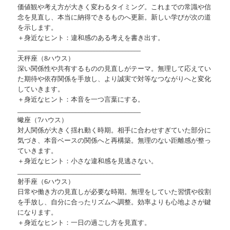
価値観や考え方が大きく変わるタイミング。これまでの常識や信
念を見直し、本当に納得できるものへ更新。新しい学びが次の道
を示します。
＋身近なヒント：違和感のある考えを書き出す。
________________________________________
天秤座（8ハウス）
深い関係性や共有するものの見直しがテーマ。無理して応えてい
た期待や依存関係を手放し、より誠実で対等なつながりへと変化
していきます。
＋身近なヒント：本音を一つ言葉にする。
________________________________________
蠍座（7ハウス）
対人関係が大きく揺れ動く時期。相手に合わせすぎていた部分に
気づき、本音ベースの関係へと再構築。無理のない距離感が整っ
ていきます。
＋身近なヒント：小さな違和感を見逃さない。
________________________________________
射手座（6ハウス）
日常や働き方の見直しが必要な時期。無理をしていた習慣や役割
を手放し、自分に合ったリズムへ調整。効率よりも心地よさが鍵
になります。
＋身近なヒント：一日の過ごし方を見直す。