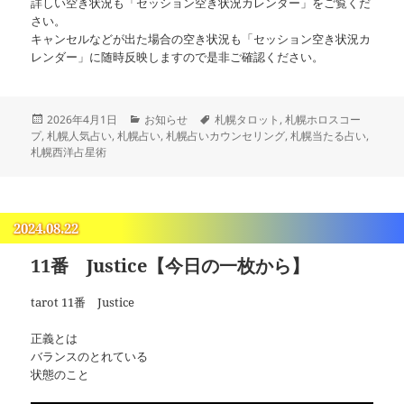
詳しい空き状況も「セッション空き状況カレンダー」をご覧くだ
さい。
キャンセルなどが出た場合の空き状況も「セッション空き状況カ
レンダー」に随時反映しますので是非ご確認ください。
投
カ
タ
2026年4月1日
お知らせ
札幌タロット
,
札幌ホロスコー
稿
テ
グ
プ
,
札幌人気占い
,
札幌占い
,
札幌占いカウンセリング
,
札幌当たる占い
,
日:
ゴ
札幌西洋占星術
リ
ー
2024.08.22
11番 Justice【今日の一枚から】
tarot 11番 Justice
正義とは
バランスのとれている
状態のこと