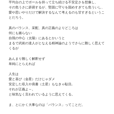
平均台の上でポールを持って立ち続ける不安定さを想像し、
その危うさに辟易するが、堅固に守りを固めすぎても危ういし、
愛や思いやりだけで解決するなんて考えるのも甘すぎるというこ
とだろう。
真のバランス、采配、真の正義のよりどころは
何にも拠らない
自我の中心（太陽）にあるとかいうと
まるで武術の達人がとなえる精神論のようでさらに難しく思えて
くるが
あんまり難しく解釈せず
単純にとらえれば
人生は
愛と喜び（金星）だけじゃダメ
安定した収入や肩書（土星）もなきゃ駄目,
それが正義よ～。
と味気なく言われているように思えてくる。
ま、とにかく大事なのは「バランス」ってことだ。