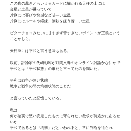
この真の裁きともいえるカードに描かれる天秤の上には
金星と土星が乗っていて
片側には喜びや快感など甘―い金星
片側にはルールや鍛錬、無駄を嫌う苦―い土星
ビターチョコみたいに甘すぎず苦すぎないポイントが正義という
ことかしら。
天秤座には平和と言う意味もある。
以前、評論家の先崎彰容が月間文春のオンライン討論かなにかで
平和とは「平和状態」の事だと言ってたのを聞いた。
平和は戦争が無い状態
戦争と戦争の間の均衡状態のことだ
と言っていたと記憶している。
私は
何か確実で堅い安定したものに守られたい欲求が何処かにあるせ
いか
平和であるとは『均衡』だといわれると、常に判断を迫られ