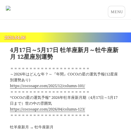
占いとカウンセリングのお店 “COCO”
メニュー
とウィジ
ェット
2026.04.06
4月17日～5月17日 牡羊座新月～牡牛座新
月 12星座別運勢
＝＝＝＝＝＝＝＝＝＝＝＝＝＝＝＝＝＝＝＝＝
～2026年はどんな年？～『年間』COCOの星の運気予報(12星座
別運勢あり)
https://cocosapr.com/2025/12/column-101/
＝＝＝＝＝＝＝＝＝＝＝＝＝＝＝＝＝＝＝＝＝
“COCOの星の運気予報” 2026年牡羊座新月期（4月17日～5月17
日まで）世の中の雰囲気
https://cocosapr.com/2026/04/column-123/
＝＝＝＝＝＝＝＝＝＝＝＝＝＝＝＝＝＝＝＝＝
牡羊座新月 → 牡牛座新月