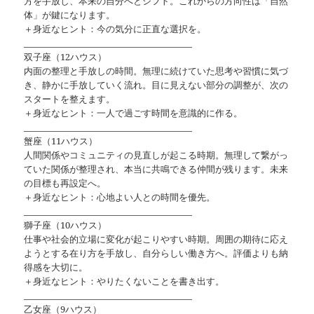
方を手放し、本来の自分へとシフト。これからの方向性は「自然
体」が鍵になります。
＋身近なヒント：今の気分に正直な選択を。
________________________________________
双子座（12ハウス）
内面の整理と手放しの時間。無理に続けていた思考や習慣に気づ
き、静かに手放していく流れ。目に見えない部分の調整が、次の
スタートを整えます。
＋身近なヒント：一人で過ごす時間を意識的に作る。
________________________________________
蟹座（11ハウス）
人間関係やコミュニティの見直しが起こる時期。無理して繋がっ
ていた関係が整理され、本当に共鳴できる仲間が残ります。未来
の目標も再設定へ。
＋身近なヒント：心地よい人との時間を優先。
________________________________________
獅子座（10ハウス）
仕事や社会的立場に変化が起こりやすい時期。周囲の期待に応え
ようとする在り方を手放し、自分らしい働き方へ。評価よりも納
得感を大切に。
＋身近なヒント：やりたくないことを書き出す。
________________________________________
乙女座（9ハウス）