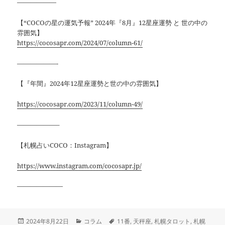
——————
【“COCOの星の運気予報” 2024年『8月』12星座運勢 と 世の中の
雰囲気】
https://cocosapr.com/2024/07/column-61/
——————-
【『年間』2024年12星座運勢と世の中の雰囲気】
https://cocosapr.com/2023/11/column-49/
——————–
【札幌占いCOCO：Instagram】
https://www.instagram.com/cocosapr.jp/
———————
投
カ
タ
2024年8月22日
コラム
11番
,
天秤座
,
札幌タロット
,
札幌