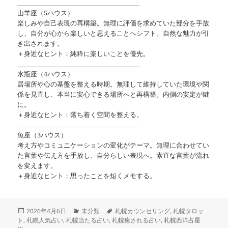
________________________________________
山羊座（5ハウス）
楽しみや自己表現の再構築。無理に評価を求めていた部分を手放
し、自分が心から楽しいと思えることへシフト。自然な魅力が引
き出されます。
＋身近なヒント：純粋に楽しいことを優先。
________________________________________
水瓶座（4ハウス）
居場所や心の基盤を整える時期。無理して維持していた環境や関
係を見直し、本当に安心できる場所へと再構築。内側の安定が鍵
に。
＋身近なヒント：落ち着く空間を整える。
________________________________________
魚座（3ハウス）
考え方やコミュニケーションの変化がテーマ。無理に合わせてい
た言葉や伝え方を手放し、自分らしい表現へ。素直な言葉が流れ
を変えます。
＋身近なヒント：思ったことを短くメモする。
投
カ
タ
2026年4月6日
未分類
札幌カウンセリング
,
札幌タロッ
稿
テ
グ
ト
,
札幌人気占い
,
札幌当たる占い
,
札幌癒される占い
,
札幌西洋占星