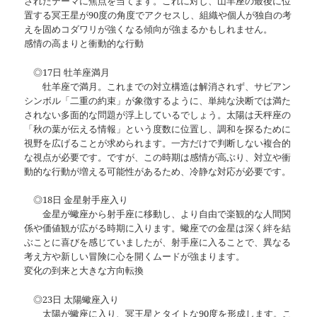
されたテーマに焦点を当てます。これに対し、山羊座の最後に位
置する冥王星が90度の角度でアクセスし、組織や個人が独自の考
えを固めコダワリが強くなる傾向が強まるかもしれません。
感情の高まりと衝動的な行動
◎17日 牡羊座満月
牡羊座で満月。これまでの対立構造は解消されず、サビアン
シンボル「二重の約束」が象徴するように、単純な決断では満た
されない多面的な問題が浮上しているでしょう。太陽は天秤座の
「秋の葉が伝える情報」という度数に位置し、調和を探るために
視野を広げることが求められます。一方だけで判断しない複合的
な視点が必要です。ですが、この時期は感情が高ぶり、対立や衝
動的な行動が増える可能性があるため、冷静な対応が必要です。
◎18日 金星射手座入り
金星が蠍座から射手座に移動し、より自由で楽観的な人間関
係や価値観が広がる時期に入ります。蠍座での金星は深く絆を結
ぶことに喜びを感じていましたが、射手座に入ることで、異なる
考え方や新しい冒険に心を開くムードが強まります。
変化の到来と大きな方向転換
◎23日 太陽蠍座入り
太陽が蠍座に入り、冥王星とタイトな90度を形成します。こ