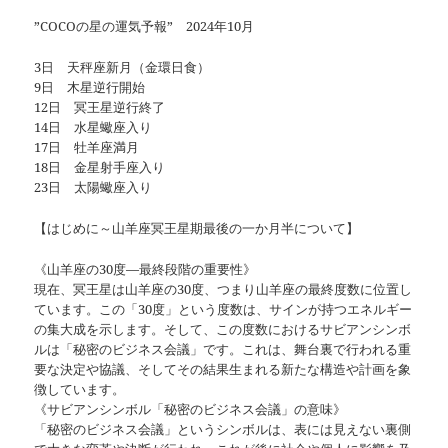
”COCOの星の運気予報” 2024年10月
3日 天秤座新月（金環日食）
9日 木星逆行開始
12日 冥王星逆行終了
14日 水星蠍座入り
17日 牡羊座満月
18日 金星射手座入り
23日 太陽蠍座入り
【はじめに～山羊座冥王星期最後の一か月半について】
《山羊座の30度—最終段階の重要性》
現在、冥王星は山羊座の30度、つまり山羊座の最終度数に位置し
ています。この「30度」という度数は、サインが持つエネルギー
の集大成を示します。そして、この度数におけるサビアンシンボ
ルは「秘密のビジネス会議」です。これは、舞台裏で行われる重
要な決定や協議、そしてその結果生まれる新たな構造や計画を象
徴しています。
《サビアンシンボル「秘密のビジネス会議」の意味》
「秘密のビジネス会議」というシンボルは、表には見えない裏側