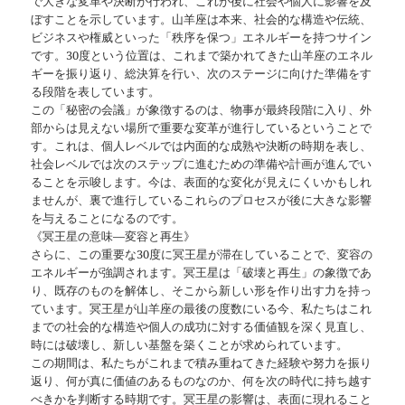
で大きな変革や決断が行われ、これが後に社会や個人に影響を及
ぼすことを示しています。山羊座は本来、社会的な構造や伝統、
ビジネスや権威といった「秩序を保つ」エネルギーを持つサイン
です。30度という位置は、これまで築かれてきた山羊座のエネル
ギーを振り返り、総決算を行い、次のステージに向けた準備をす
る段階を表しています。
この「秘密の会議」が象徴するのは、物事が最終段階に入り、外
部からは見えない場所で重要な変革が進行しているということで
す。これは、個人レベルでは内面的な成熟や決断の時期を表し、
社会レベルでは次のステップに進むための準備や計画が進んでい
ることを示唆します。今は、表面的な変化が見えにくいかもしれ
ませんが、裏で進行しているこれらのプロセスが後に大きな影響
を与えることになるのです。
《冥王星の意味—変容と再生》
さらに、この重要な30度に冥王星が滞在していることで、変容の
エネルギーが強調されます。冥王星は「破壊と再生」の象徴であ
り、既存のものを解体し、そこから新しい形を作り出す力を持っ
ています。冥王星が山羊座の最後の度数にいる今、私たちはこれ
までの社会的な構造や個人の成功に対する価値観を深く見直し、
時には破壊し、新しい基盤を築くことが求められています。
この期間は、私たちがこれまで積み重ねてきた経験や努力を振り
返り、何が真に価値のあるものなのか、何を次の時代に持ち越す
べきかを判断する時期です。冥王星の影響は、表面に現れること