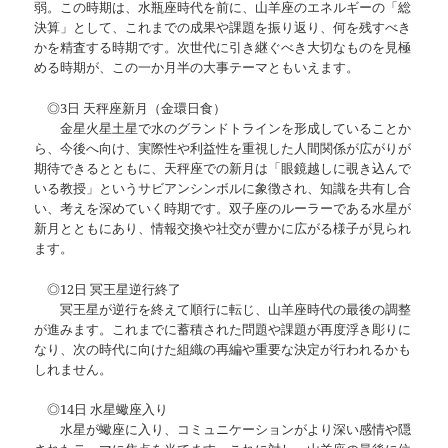
弱。この時期は、水瓶座時代を前に、山羊座のエネルギーの「総
決算」として、これまでの成果や課題を振り返り、何を残すべき
かを精査する時期です。次世代に引き継ぐべき大切なものを見極
める時期が、この一か月半の大事テーマともいえます。
◎3日 天秤座新月（金環日食）
金星火星土星で水のグランドトラインを形成していることか
ら、今後へ向け、実際性や利益性を重視した人間関係が広がりが
期待できるとともに、天秤座での新月は「眼鏡越しに覗き込んで
いる教授」というサビアンシンボルに象徴され、知識を共有し合
い、考えを深めていく時期です。双子座のルーラーである水星が
新月とともにあり、情報交換や社交が豊かに広がる様子が見られ
ます。
◎12日 冥王星逆行終了
冥王星が逆行を終えて順行に転じ、山羊座時代の最後の調整
が進みます。これまでに蓄積された問題や課題が再度浮き彫りに
なり、次の時代に向けた組織の再編や重要な決定が行われるかも
しれません。
◎14日 水星蠍座入り
水星が蠍座に入り、コミュニケーションがより深い感情や隠