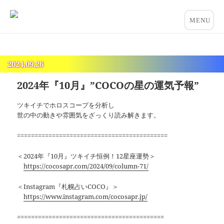
占いとカウンセリングのお店 “COCO”
メニュー
とウィジ
ェット
2024.09.26
2024年『10月』”COCOの星の運気予報”
ツキイチでホロスコープを分析し
世の中の動きや雰囲気をざっくり読み解きます。
===========================================
＜2024年『10月』ツキイチ恒例！12星座運勢＞
https://cocosapr.com/2024/09/column-71/
＜Instagram『札幌占いCOCO』＞
https://www.instagram.com/cocosapr.jp/
==========================================