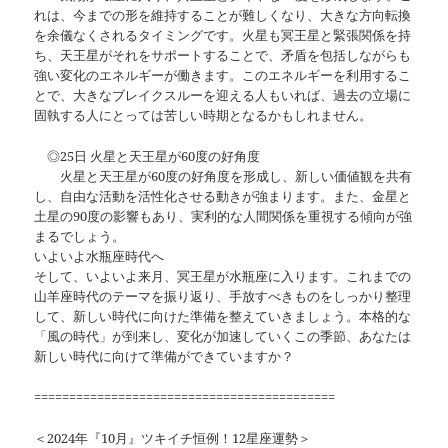
れは、今までの形を維持することが難しくなり、大きな方向転換
を余儀なくされるタイミングです。火星も冥王星と緊張関係を持
ち、天王星がそれをサポートすることで、矛盾を包括しながらも
強い変化のエネルギーが働きます。このエネルギーを利用するこ
とで、大きなブレイクスルーを迎える人もいれば、過去の立場に
固執する人にとっては苦しい時期となるかもしれません。
◎25日 火星と天王星が60度の好角度
火星と天王星が60度の好角度を形成し、新しい価値観を共有
し、自由な活動を活性化させる動きが強まります。また、金星と
土星の90度の影響もあり、実利的な人間関係を重視する傾向が強
まるでしょう。
いよいよ水瓶座時代へ
そして、いよいよ来月、冥王星が水瓶座に入ります。これまでの
山羊座時代のテーマを振り返り、手放すべきものをしっかり整理
して、新しい時代に向けた準備を整えていきましょう。本格的な
「風の時代」が到来し、変化が加速していくこの季節、あなたは
新しい時代に向けて準備ができていますか？
===========================================
＜2024年『10月』ツキイチ恒例！12星座運勢＞