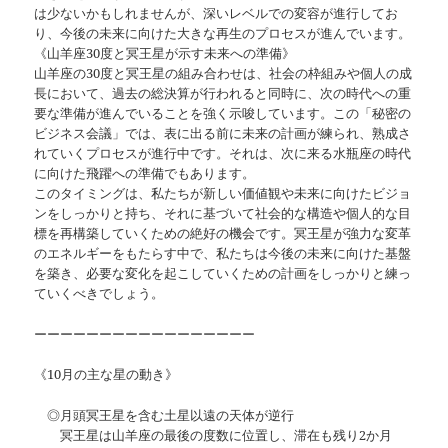
は少ないかもしれませんが、深いレベルでの変容が進行してお
り、今後の未来に向けた大きな再生のプロセスが進んでいます。
《山羊座30度と冥王星が示す未来への準備》
山羊座の30度と冥王星の組み合わせは、社会の枠組みや個人の成
長において、過去の総決算が行われると同時に、次の時代への重
要な準備が進んでいることを強く示唆しています。この「秘密の
ビジネス会議」では、表に出る前に未来の計画が練られ、熟成さ
れていくプロセスが進行中です。それは、次に来る水瓶座の時代
に向けた飛躍への準備でもあります。
このタイミングは、私たちが新しい価値観や未来に向けたビジョ
ンをしっかりと持ち、それに基づいて社会的な構造や個人的な目
標を再構築していくための絶好の機会です。冥王星が強力な変革
のエネルギーをもたらす中で、私たちは今後の未来に向けた基盤
を築き、必要な変化を起こしていくための計画をしっかりと練っ
ていくべきでしょう。
ーーーーーーーーーーーーーーーーー
《10月の主な星の動き》
◎月頭冥王星を含む土星以遠の天体が逆行
冥王星は山羊座の最後の度数に位置し、滞在も残り2か月