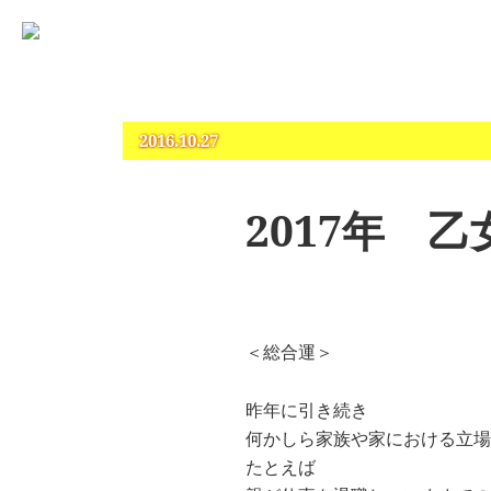
占いとカウンセリングのお店 “COCO”
札幌 – 占い・タロット・占星術・カウンセリング
2016.10.27
2017年 
＜総合運＞
昨年に引き続き
何かしら家族や家における立場
たとえば