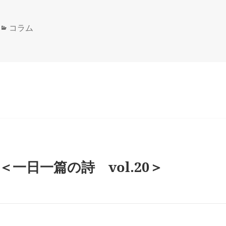
カ
コラム
テ
ゴ
リ
ー
一日一篇の詩 vol.20＞