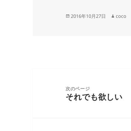
投
作
2016年10月27日
coco
稿
成
日:
者
投
稿
ナ
次のページ
それでも欲しい ＜
ビ
前
ゲ
の
ー
投
シ
稿:
ョ