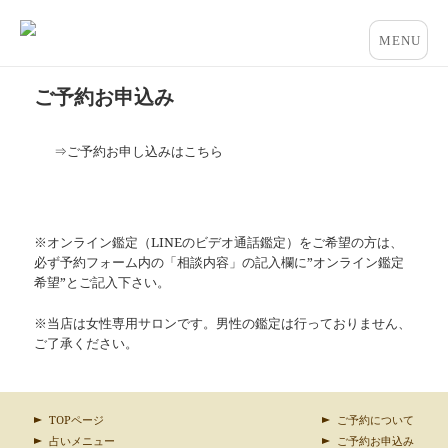
占いとカウンセリングのお店 “COCO”
メニュー
とウィジ
ご予約お申込み
ェット
⇒ご予約お申し込みはこちら
※オンライン鑑定（LINEのビデオ通話鑑定）をご希望の方は、
必ず予約フォーム内の「相談内容」の記入欄に”オンライン鑑定
希望”とご記入下さい。
※当店は女性専用サロンです。男性の鑑定は行っておりません、
ご了承ください。
TOPページ
ご予約について
占いメニュー
ご予約お申込み