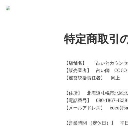
占いとカウンセリングのお店 “COCO”
札幌 – 占い・タロット・占星術・カウンセリング
特定商取引
【店舗名】 「占いとカウンセリ
【販売業者】 占い師 COC
【運営統括責任者】 同上
【住所】 北海道札幌市北区北11
【電話番号】 080-1867-4238
【メールアドレス】 coco@sap
【営業時間 （定休日）】 平日 