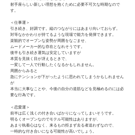
射手座らしい新しい理想を抱くために必要不可欠な時期なので
す。
＜仕事運＞
引き続き、好調です。縦のつながりにはあまり向いておらず。
対等なかかわりが持てるような現場で能力を発揮できます。
楽観的でオープンな姿勢が周囲をなごませ、
ムードメーカー的な存在となれそうです。
後半も引き続き運気は安定していますが
本質を見抜く目が冴えるときで、
一変して一人で行動したくなるかもしれません。
周囲からみると
急にテンションが下がったように思われてしまうかもしれません
が
本当に大事なことや、今後の自分の道筋などを見極めるのには必
要な行為です。
＜恋愛運＞
前半は広く浅くの付き合いばかりになってしまいそうです。
明るくオープンなのでモテル可能性はありますが、
あまり執着心はなく、来るもの拒まず去る者追わずなので、
一時的な付き合いになる可能性が高いでしょう。