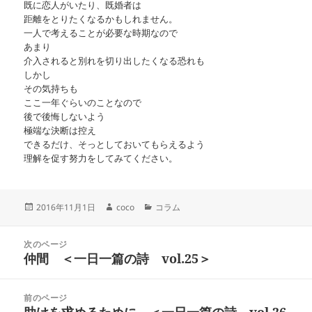
既に恋人がいたり、既婚者は
距離をとりたくなるかもしれません。
一人で考えることが必要な時期なので
あまり
介入されると別れを切り出したくなる恐れも
しかし
その気持ちも
ここ一年ぐらいのことなので
後で後悔しないよう
極端な決断は控え
できるだけ、そっとしておいてもらえるよう
理解を促す努力をしてみてください。
投
作
カ
2016年11月1日
coco
コラム
稿
成
テ
日:
者
ゴ
投
リ
次のページ
稿
仲間 ＜一日一篇の詩 vol.25＞
ー
前
ナ
の
ビ
投
ゲ
前のページ
稿:
ー
助けを求めるために ＜一日一篇の詩 vol.26
次