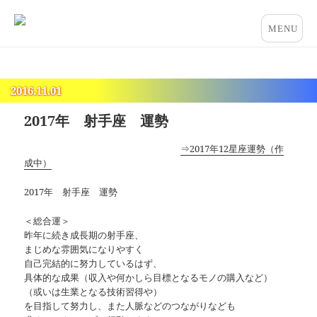
占いとカウンセリングのお店 “COCO”
メニュー
とウィジ
ェット
2016.11.01
2017年 射手座 運勢
⇒2017年12星座運勢（作
成中）
2017年 射手座 運勢
＜総合運＞
昨年に続き成長期の射手座、
まじめな雰囲気になりやすく
自己完結的に努力しているはず、
具体的な成果（収入や何かしら目標となるモノの購入など）
（或いは生業となる技術習得や）
を目指して努力し、また人脈などのつながりなども