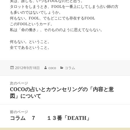
実は、誰しも、いつもFOOLなのだと思う。
タロットをしまうとき、FOOLを一番上にしてしまう占い師の方
も多いのではないでしょうか。
何もない。FOOL、でもどこにでも存在するFOOL
このFOOLというカード。
私は「命の働き」、そのもののように思えてならない。
何もない。ということ。
全てであるということ。
投
作
カ
2012年9月18日
coco
コラム
稿
成
テ
日:
者
ゴ
投
リ
次のページ
稿
COCOの占いとカウンセリングの「内容と意
ー
前
ナ
の
図」について
ビ
投
ゲ
稿:
ー
前のページ
シ
コラム ７ １３番「DEATH」
次
ョ
の
ン
投