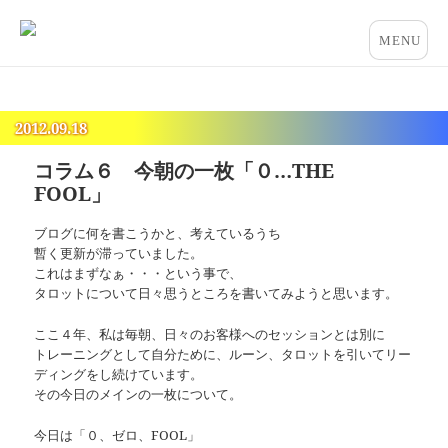
占いとカウンセリングのお店 “COCO”
メニュー
とウィジ
ェット
2012.09.18
コラム６ 今朝の一枚「０…THE
FOOL」
ブログに何を書こうかと、考えているうち
暫く更新が滞っていました。
これはまずなぁ・・・という事で、
タロットについて日々思うところを書いてみようと思います。
ここ４年、私は毎朝、日々のお客様へのセッションとは別に
トレーニングとして自分ために、ルーン、タロットを引いてリー
ディングをし続けています。
その今日のメインの一枚について。
今日は「０、ゼロ、FOOL」