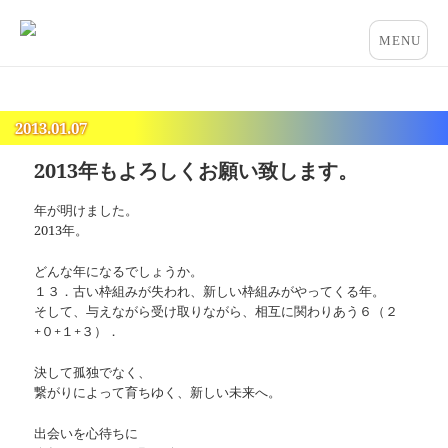
占いとカウンセリングのお店 “COCO”
メニュー
とウィジ
ェット
2013.01.07
2013年もよろしくお願い致します。
年が明けました。
2013年。
どんな年になるでしょうか。
１３．古い枠組みが失われ、新しい枠組みがやってくる年。
そして、与えながら受け取りながら、相互に関わりあう６（２
+０+１+３）．
決して孤独でなく、
繋がりによって育ちゆく、新しい未来へ。
出会いを心待ちに