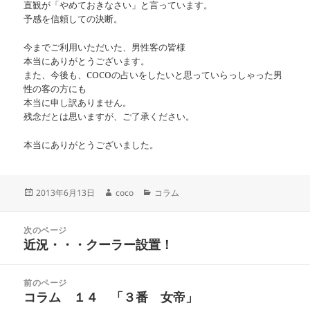
直観が「やめておきなさい」と言っています。
予感を信頼しての決断。
今までご利用いただいた、男性客の皆様
本当にありがとうございます。
また、今後も、COCOの占いをしたいと思っていらっしゃった男
性の客の方にも
本当に申し訳ありません。
残念だとは思いますが、ご了承ください。
本当にありがとうございました。
投
作
カ
2013年6月13日
coco
コラム
稿
成
テ
日:
者
ゴ
投
リ
次のページ
稿
近況・・・クーラー設置！
ー
前
ナ
の
ビ
投
ゲ
前のページ
稿:
ー
コラム １４ 「３番 女帝」
次
シ
の