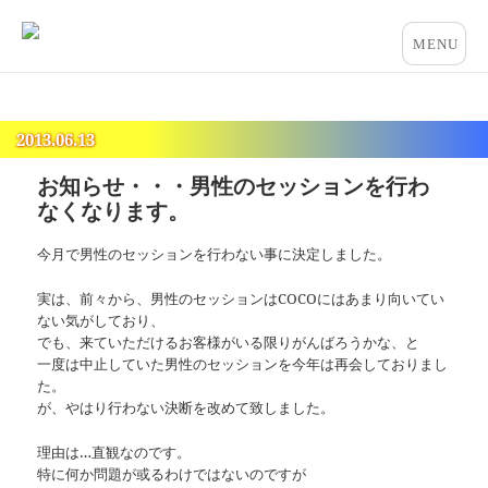
占いとカウンセリングのお店 “COCO”
メニュー
とウィジ
ェット
2013.06.13
お知らせ・・・男性のセッションを行わ
なくなります。
今月で男性のセッションを行わない事に決定しました。
実は、前々から、男性のセッションはCOCOにはあまり向いてい
ない気がしており、
でも、来ていただけるお客様がいる限りがんばろうかな、と
一度は中止していた男性のセッションを今年は再会しておりまし
た。
が、やはり行わない決断を改めて致しました。
理由は…直観なのです。
特に何か問題が或るわけではないのですが