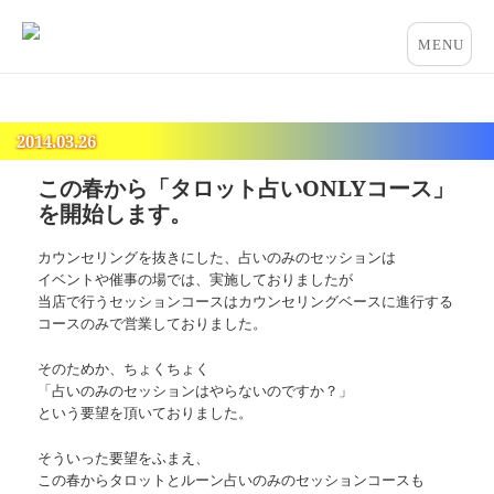
占いとカウンセリングのお店 “COCO”
メニュー
とウィジ
ェット
2014.03.26
この春から「タロット占いONLYコース」
を開始します。
カウンセリングを抜きにした、占いのみのセッションは
イベントや催事の場では、実施しておりましたが
当店で行うセッションコースはカウンセリングベースに進行する
コースのみで営業しておりました。
そのためか、ちょくちょく
「占いのみのセッションはやらないのですか？」
という要望を頂いておりました。
そういった要望をふまえ、
この春からタロットとルーン占いのみのセッションコースも