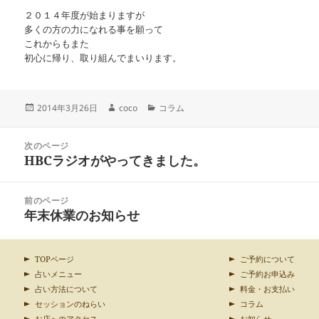
２０１４年度が始まりますが
多くの方の力になれる事を願って
これからもまた
初心に帰り、取り組んでまいります。
投
作
カ
2014年3月26日
coco
コラム
稿
成
テ
日:
者
ゴ
投
リ
次のページ
稿
HBCラジオがやってきました。
ー
前
ナ
の
ビ
投
ゲ
前のページ
稿:
ー
年末休業のお知らせ
次
シ
の
ョ
投
ン
稿:
TOPページ
ご予約について
占いメニュー
ご予約お申込み
占い方法について
料金・お支払い
セッションのねらい
コラム
お店へのアクセス
お知らせ