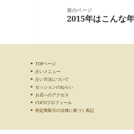
ン
前のページ
2015年はこんな
次
の
投
稿:
TOPページ
占いメニュー
占い方法について
セッションのねらい
お店へのアクセス
COCOプロフィール
特定商取引の法律に基づく表記