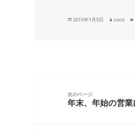
投
作
2015年1月5日
coco
稿
成
日:
者
投
稿
ナ
次のページ
年末、年始の営業
ビ
前
ゲ
の
ー
投
シ
稿:
ョ