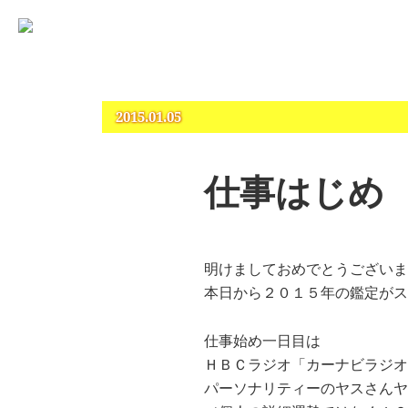
占いとカウンセリングのお店 “COCO”
札幌 – 占い・タロット・占星術・カウンセリング
2015.01.05
仕事はじめ
明けましておめでとうございま
本日から２０１５年の鑑定がス
仕事始め一日目は
ＨＢＣラジオ「カーナビラジオ
パーソナリティーのヤスさんヤ