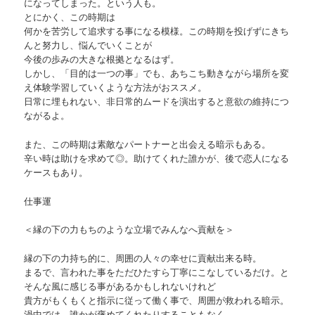
になってしまった。という人も。
とにかく、この時期は
何かを苦労して追求する事になる模様。この時期を投げずにきち
んと努力し、悩んでいくことが
今後の歩みの大きな根拠となるはず。
しかし、「目的は一つの事」でも、あちこち動きながら場所を変
え体験学習していくような方法がおススメ。
日常に埋もれない、非日常的ムードを演出すると意欲の維持につ
ながるよ。
また、この時期は素敵なパートナーと出会える暗示もある。
辛い時は助けを求めて◎。助けてくれた誰かが、後で恋人になる
ケースもあり。
仕事運
＜縁の下の力もちのような立場でみんなへ貢献を＞
縁の下の力持ち的に、周囲の人々の幸せに貢献出来る時。
まるで、言われた事をただひたすら丁寧にこなしているだけ。と
そんな風に感じる事があるかもしれないけれど
貴方がもくもくと指示に従って働く事で、周囲が救われる暗示。
渦中では、誰かが褒めてくれたりすることもなく、