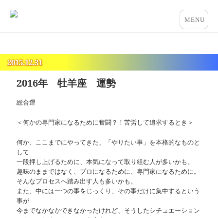
占いとカウンセリングのお店 “COCO”
メニュー
とウィジ
ェット
2015.12.31
2016年 牡羊座 運勢
総合運
＜何かの専門家になるために奮闘？！苦労して追求するとき＞
何か、ここまでにやってきた、「やりたい事」を本格的なものと
して
一段押し上げるために、本気になって取り組む人が多いかも。
趣味のままではなく、プロになるために、専門家になるために。
そんなプロセスへ踏み出す人も多いかも。
また、中には一つの事をじっくり、その事だけに集中するという
事が
今までなかなかできなかったけれど、そうしたシチュエーション