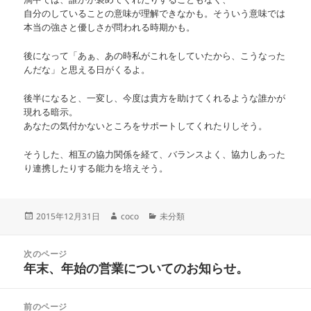
自分のしていることの意味が理解できなかも。そういう意味では
本当の強さと優しさが問われる時期かも。
後になって「あぁ、あの時私がこれをしていたから、こうなった
んだな」と思える日がくるよ。
後半になると、一変し、今度は貴方を助けてくれるような誰かが
現れる暗示。
あなたの気付かないところをサポートしてくれたりしそう。
そうした、相互の協力関係を経て、バランスよく、協力しあった
り連携したりする能力を培えそう。
投
作
カ
2015年12月31日
coco
未分類
稿
成
テ
日:
者
ゴ
投
リ
次のページ
稿
年末、年始の営業についてのお知らせ。
ー
前
ナ
の
ビ
投
ゲ
前のページ
稿: