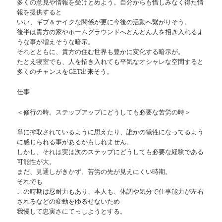
多くの意見や情報を受けとめよう。自分からも惜しみなく得た情
報を提供すると
いい、ギブ＆テイクな関係が更に今後の活動へ繋がりそう。
後半は貴方の家やホームグラウンドへどんどん人を招き入れるよ
うな事が増えそうな暗示。
それとともに、貴方の住む世界も豊かに変化する暗示が。
たとえ寝室でも、人を招き入れても平気なオシャレな空間すると
多くのチャンスをGET出来そう。
仕事
＜修行の時。ステップアップにどうしても必要な苦労の時＞
単に搾取されているように思えたり、誰かの犠牲になってるよう
に感じられる事があるかもしれません。
しかし、それは実は次のステップにどうしても必要な経験である
可能性が大。
まだ、見通しがきかず、苦労の先が見えにくい時期。
それでも
この時期は忍耐力もあり、本人も、体調や気分で仕事能力が左右
されるなどの変動をゆるせないため
我慢して忠実さにてっしようとする。