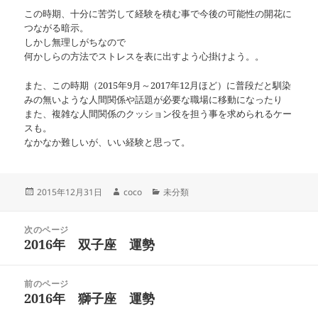
この時期、十分に苦労して経験を積む事で今後の可能性の開花に
つながる暗示。
しかし無理しがちなので
何かしらの方法でストレスを表に出すよう心掛けよう。。
また、この時期（2015年9月～2017年12月ほど）に普段だと馴染
みの無いような人間関係や話題が必要な職場に移動になったり
また、複雑な人間関係のクッション役を担う事を求められるケー
スも。
なかなか難しいが、いい経験と思って。
投
作
カ
2015年12月31日
coco
未分類
稿
成
テ
日:
者
ゴ
投
リ
次のページ
稿
2016年 双子座 運勢
ー
前
ナ
の
ビ
投
ゲ
前のページ
稿:
ー
2016年 獅子座 運勢
次
シ
の
ョ