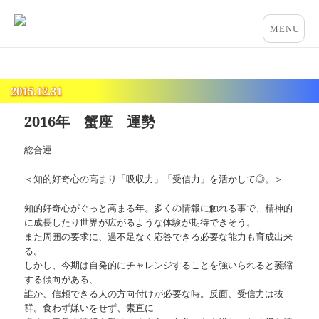
占いとカウンセリングのお店 “COCO”
メニュー
とウィジ
ェット
2015.12.31
2016年 蟹座 運勢
総合運
＜知的好奇心の高まり「吸収力」「受信力」を活かして◎。＞
知的好奇心がぐっと高まる年。多くの情報に触れる事で、精神的
に成長したり世界が広がるような体験が期待できそう。
また周囲の要求に、過不足なく応答できる必要な能力も育成出来
る。
しかし、今期は自発的にチャレンジすることを強いられると萎縮
する傾向がある、
誰か、信頼できる人の方向付けが必要な時。反面、受信力は抜
群。食わず嫌いをせず、素直に