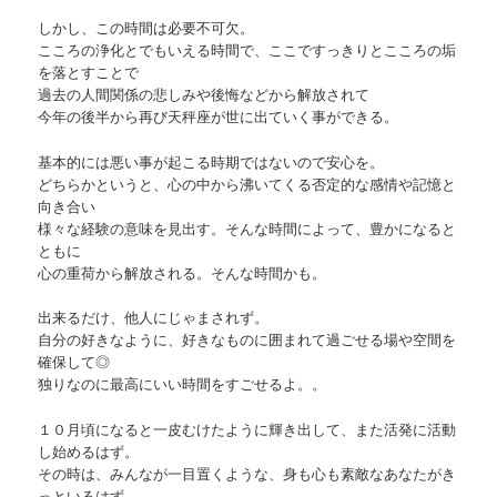
しかし、この時間は必要不可欠。
こころの浄化とでもいえる時間で、ここですっきりとこころの垢
を落とすことで
過去の人間関係の悲しみや後悔などから解放されて
今年の後半から再び天秤座が世に出ていく事ができる。
基本的には悪い事が起こる時期ではないので安心を。
どちらかというと、心の中から沸いてくる否定的な感情や記憶と
向き合い
様々な経験の意味を見出す。そんな時間によって、豊かになると
ともに
心の重荷から解放される。そんな時間かも。
出来るだけ、他人にじゃまされず。
自分の好きなように、好きなものに囲まれて過ごせる場や空間を
確保して◎
独りなのに最高にいい時間をすごせるよ。。
１０月頃になると一皮むけたように輝き出して、また活発に活動
し始めるはず。
その時は、みんなが一目置くような、身も心も素敵なあなたがき
っといるはず。