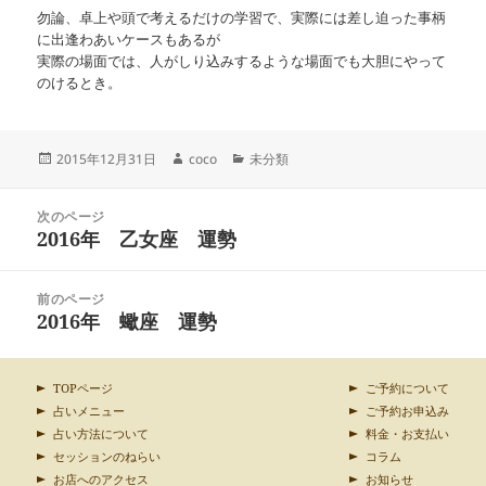
勿論、卓上や頭で考えるだけの学習で、実際には差し迫った事柄
に出逢わあいケースもあるが
実際の場面では、人がしり込みするような場面でも大胆にやって
のけるとき。
投
作
カ
2015年12月31日
coco
未分類
稿
成
テ
日:
者
ゴ
投
リ
次のページ
稿
2016年 乙女座 運勢
ー
前
ナ
の
ビ
投
ゲ
前のページ
稿:
ー
2016年 蠍座 運勢
次
シ
の
ョ
投
ン
稿:
TOPページ
ご予約について
占いメニュー
ご予約お申込み
占い方法について
料金・お支払い
セッションのねらい
コラム
お店へのアクセス
お知らせ