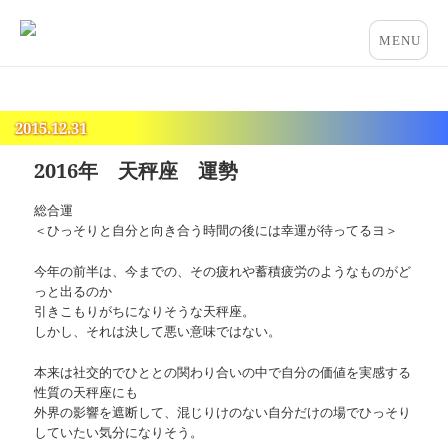
占いとカウンセリングのお店 “COCO”
メニュー
とウィジ
ェット
2015.12.31
2016年 天秤座 運勢
総合運
＜ひっそりと自分と向き合う時間の後には幸運が待ってるヨ＞
今年の前半は、今までの、その疲れや蓄積疲労のようなものがど
っと出るのか
引きこもりがちになりそうな天秤座。
しかし、それは決して悪い意味ではない。
本来は社交的でひととの関わり合いの中で自分の価値を実感する
性質の天秤座にも
外界の影響を遮断して、混じりけのない自分だけの場でひっそり
していたい気分になりそう。