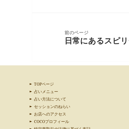
ー
投
シ
稿:
ョ
ン
前のページ
日常にあるスピリ
次
の
投
稿:
TOPページ
占いメニュー
占い方法について
セッションのねらい
お店へのアクセス
COCOプロフィール
特定商取引の法律に基づく表記