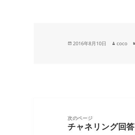
投
作
2016年8月10日
coco
稿
成
日:
者
投
稿
ナ
次のページ
チャネリング回答
ビ
前
ゲ
の