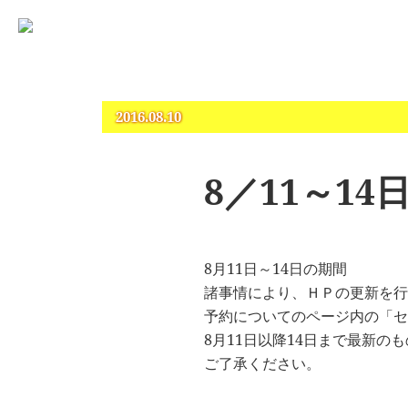
占いとカウンセリングのお店 “COCO”
札幌 – 占い・タロット・占星術・カウンセリング
2016.08.10
8／11～1
8月11日～14日の期間
諸事情により、ＨＰの更新を行
予約についてのページ内の「セ
8月11日以降14日まで最新の
ご了承ください。