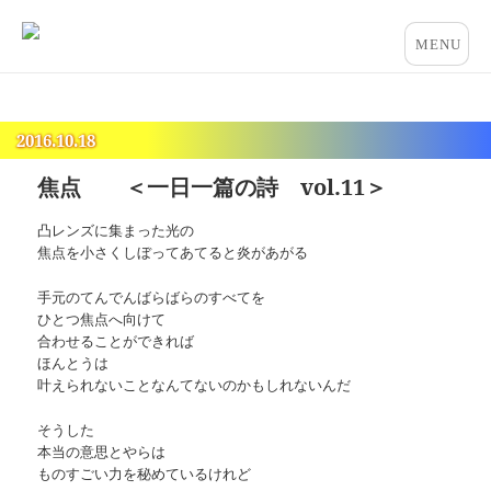
占いとカウンセリングのお店 “COCO”
メニュー
とウィジ
ェット
2016.10.18
焦点 ＜一日一篇の詩 vol.11＞
凸レンズに集まった光の
焦点を小さくしぼってあてると炎があがる
手元のてんでんばらばらのすべてを
ひとつ焦点へ向けて
合わせることができれば
ほんとうは
叶えられないことなんてないのかもしれないんだ
そうした
本当の意思とやらは
ものすごい力を秘めているけれど