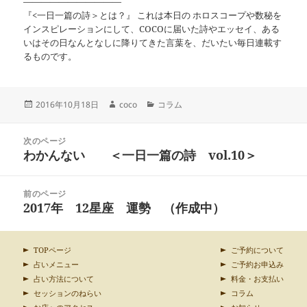
———————————
『<一日一篇の詩＞とは？』 これは本日の ホロスコープや数秘を
インスピレーションにして、COCOに届いた詩やエッセイ、ある
いはその日なんとなしに降りてきた言葉を、だいたい毎日連載す
るものです。
投
作
カ
2016年10月18日
coco
コラム
稿
成
テ
日:
者
ゴ
投
リ
次のページ
稿
わかんない ＜一日一篇の詩 vol.10＞
ー
前
ナ
の
ビ
投
ゲ
前のページ
稿:
ー
2017年 12星座 運勢 （作成中）
次
シ
の
ョ
投
ン
稿:
TOPページ
ご予約について
占いメニュー
ご予約お申込み
占い方法について
料金・お支払い
セッションのねらい
コラム