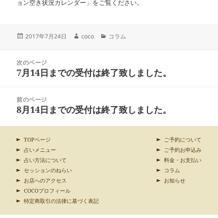
ョン空き状況カレンダー」をご覧ください。
投
作
カ
2017年7月24日
coco
コラム
稿
成
テ
日:
者
ゴ
投
リ
次のページ
稿
7月14日までの受付は終了致しました。
ー
前
ナ
の
ビ
投
ゲ
前のページ
稿:
ー
8月14日までの受付は終了致しました。
次
シ
の
ョ
投
ン
稿:
TOPページ
ご予約について
占いメニュー
ご予約お申込み
占い方法について
料金・お支払い
セッションのねらい
コラム
お店へのアクセス
お知らせ
COCOプロフィール
特定商取引の法律に基づく表記