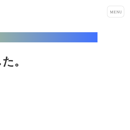
メニュ
ーとウ
ィジェ
ット
した。