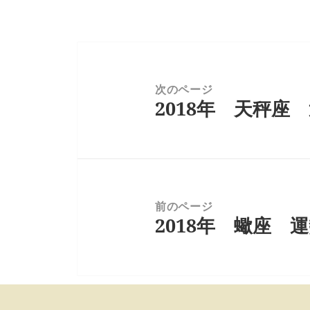
投
稿
ナ
次のページ
2018年 天秤座
ビ
前
ゲ
の
ー
投
シ
稿:
ョ
ン
前のページ
2018年 蠍座 
次
の
投
稿: