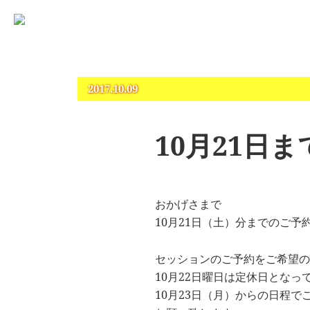
占いとカウンセリングのお店 “COCO”
札幌 – 占い・タロット・占星術・カウンセリング
2017.10.09
10月21日
おかげさまで
10月21日（土）分までのご
セッションのご予約をご希望の
10月22日曜日は定休日となっ
10月23日（月）からの日程で