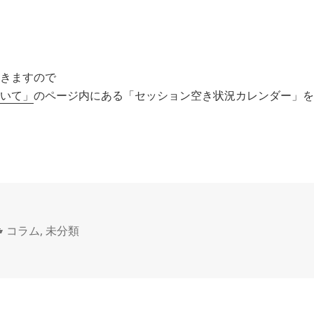
きますので
いて」
のページ内にある「セッション空き状況カレンダー」を
カ
コラム
,
未分類
テ
ゴ
リ
ー