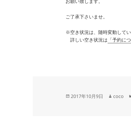
お願い致します。
ご了承下さいませ。
※空き状況は、随時変動してい
詳しい空き状況は
「予約につ
投
作
2017年10月9日
coco
稿
成
日:
者