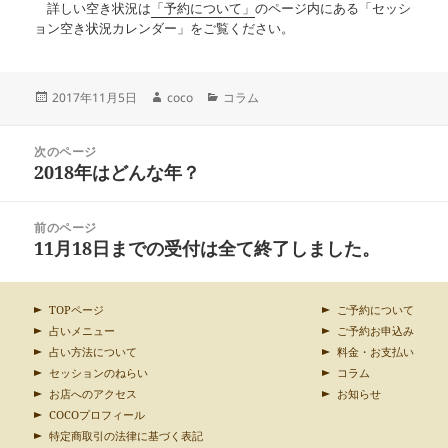
詳しい空き状況は
「予約について」
のページ内にある「セッシ
ョン空き状況カレンダー」をご覧ください。
投
作
カ
2017年11月5日
coco
コラム
稿
成
テ
日:
者
ゴ
投
リ
次のページ
稿
2018年はどんな年？
ー
前
ナ
の
ビ
投
ゲ
前のページ
稿:
ー
11月18日までの受付は全て終了しました。
次
シ
の
ョ
投
ン
稿:
TOPページ
ご予約について
占いメニュー
ご予約お申込み
占い方法について
料金・お支払い
セッションのねらい
コラム
お店へのアクセス
お知らせ
COCOプロフィール
特定商取引の法律に基づく表記