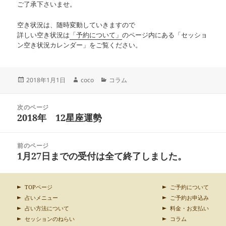
ご了承下さいませ。
空き状況は、随時変動していきますので
詳しい空き状況は
「予約について」
のページ内にある「セッショ
ン空き状況カレンダー」をご覧ください。
投
作
カ
2018年1月1日
coco
コラム
稿
成
テ
日:
者
ゴ
投
リ
次のページ
稿
2018年 12星座運勢
ー
前
ナ
の
ビ
投
ゲ
前のページ
稿:
ー
1月27日までの受付は全て終了しました。
次
シ
の
ョ
投
ン
稿:
TOPページ
ご予約について
占いメニュー
ご予約お申込み
占い方法について
料金・お支払い
セッションのねらい
コラム