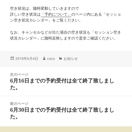
空き状況は、随時変動していきますので
詳しい空き状況は
「予約について」
のページ内にある「セッショ
ン空き状況カレンダー」をご覧ください。
なお、キャンセルなどが出た場合の空き状況も「セッション空き
状況カレンダー」に随時反映しますので是非ご確認ください。
投
作
カ
2018年6月4日
coco
お知らせ
稿
成
テ
日:
者
ゴ
投
リ
次のページ
稿
6月16日までの予約受付は全て終了致しまし
ー
前
ナ
の
た。
ビ
投
ゲ
稿:
ー
前のページ
シ
6月30日までの予約受付は全て終了致しまし
次
ョ
の
た。
ン
投
稿: