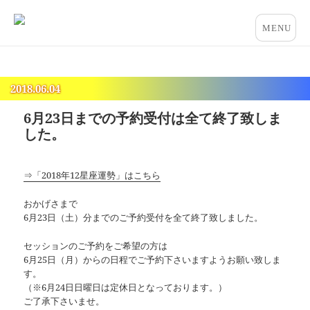
占いとカウンセリングのお店 “COCO”
メニュー
とウィジ
ェット
2018.06.04
6月23日までの予約受付は全て終了致しま
した。
⇒「2018年12星座運勢」はこちら
おかげさまで
6月23日（土）分までのご予約受付を全て終了致しました。
セッションのご予約をご希望の方は
6月25日（月）からの日程でご予約下さいますようお願い致しま
す。
（※6月24日日曜日は定休日となっております。）
ご了承下さいませ。