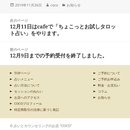
投
作
カ
2019年11月26日
coco
お知らせ
稿
成
テ
日:
者
ゴ
投
リ
次のページ
稿
12月11日はcafeで「ちょこっとお試しタロッ
ー
前
ナ
の
ト占い」をやります。
ビ
投
ゲ
稿:
ー
前のページ
シ
12月9日までの予約受付を終了しました。
次
ョ
の
ン
投
稿:
TOPページ
ご予約について
占いメニュー
ご予約お申込み
占い方法について
料金・お支払い
セッションのねらい
コラム
お店へのアクセス
お知らせ
COCOプロフィール
特定商取引の法律に基づく表記
© 占いとカウンセリングのお店 “COCO”