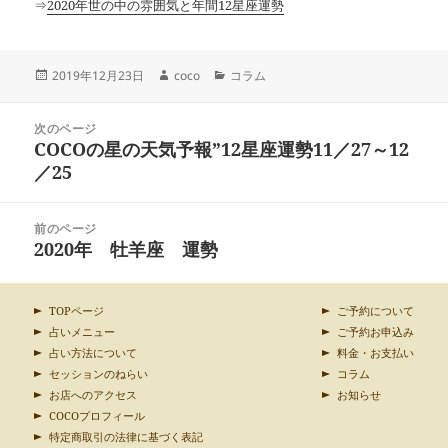
⇒
2020年世の中の雰囲気と年間12星座運勢
投
作
カ
2019年12月23日
coco
コラム
稿
成
テ
日:
者
ゴ
投
リ
次のページ
稿
COCOの星の天気予報”12星座運勢11／27～12
ー
前
ナ
の
／25
ビ
投
ゲ
稿:
ー
前のページ
シ
2020年 牡羊座 運勢
次
ョ
の
ン
投
稿:
TOPページ
ご予約について
占いメニュー
ご予約お申込み
占い方法について
料金・お支払い
セッションのねらい
コラム
お店へのアクセス
お知らせ
COCOプロフィール
特定商取引の法律に基づく表記