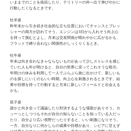
いままでのことを統括したり、テリトリーの外へ出て伸びやかに
行動したくなるときです。
牡羊座
昨年末から引き続き社会的な立ち位置においてチャンスとプレッ
シャーの両方が訪れてそう。エンジンは3日から入れそう向上心
を持って挑むとよし。月末は交友関係が晴れやかに広がるかも、
フラットで縛り合わない関係性がしっくりくるとき。
牡牛座
年末は向き合わなきゃならないものがあって少しストレスを感じ
ていた人も年が明けると、自分の世界に戻ってこれそうな暗示。
年明けの休みを利用して一人でぶらぶら旅に出かけて、新しいも
のを探しにいくのもいい時期。向上心を刺激されるときです。結
果や目標を持って行動すると月末に新しいフィールドと出会える
かも。
双子座
誰かと向き合って議論したり対決するような場面がありそう。カ
ッーっとしつつもそれが自分の知らないことを知っている人だっ
たり、自分より広い視野だったりすると、いい刺激になりそう。
一方、自分なりに何かしらの成果や目標があり、シビアに甘えず