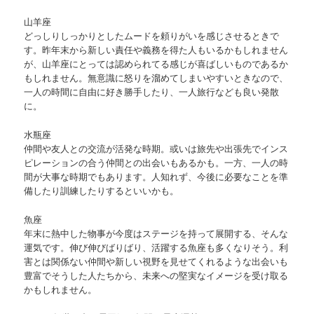
山羊座
どっしりしっかりとしたムードを頼りがいを感じさせるときで
す。昨年末から新しい責任や義務を得た人もいるかもしれません
が、山羊座にとっては認められてる感じが喜ばしいものであるか
もしれません。無意識に怒りを溜めてしまいやすいときなので、
一人の時間に自由に好き勝手したり、一人旅行なども良い発散
に。
水瓶座
仲間や友人との交流が活発な時期。或いは旅先や出張先でインス
ピレーションの合う仲間との出会いもあるかも。一方、一人の時
間が大事な時期でもあります。人知れず、今後に必要なことを準
備したり訓練したりするといいかも。
魚座
年末に熱中した物事が今度はステージを持って展開する、そんな
運気です。伸び伸びばりばり、活躍する魚座も多くなりそう。利
害とは関係ない仲間や新しい視野を見せてくれるような出会いも
豊富でそうした人たちから、未来への堅実なイメージを受け取る
かもしれません。