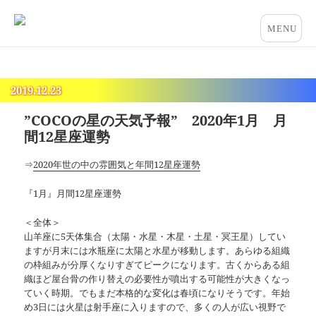
占いとカウンセリングのお店 “COCO”
メニュー
とウィジ
ェット
2019.12.23
”COCOの星の天気予報” 2020年1月 月
間12星座運勢
⇒
2020年世の中の雰囲気と年間12星座運勢
『1月』月間12星座運勢
＜全体＞
山羊座に5天体集合（太陽・水星・木星・土星・冥王星）してい
ますが月末には水瓶座に太陽と水星が移動します。あらゆる組織
の枠組みが分厚くなりすぎてピークになります。古くからある組
織ほど屋台骨の作り替えの必要性が噴出する可能性が大きくなっ
ていく時期。でもまだ本格的な変化は春頃になりそうです。年始
め3日には火星は射手座に入りますので、多くの人が広い視野で