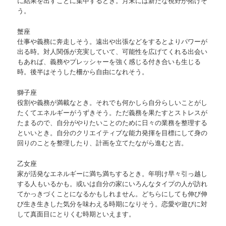
に結果を出すことに集中するとき。月末には新たな視野が拓けそ
う。
蟹座
仕事や義務に奔走しそう。遠出や出張などをするとよりパワーが
出る時。対人関係が充実していて、可能性を広げてくれる出会い
もあれば、義務やプレッシャーを強く感じる付き合いも生じる
時。後半はそうした柵から自由になれそう。
獅子座
役割や義務が満載なとき。それでも何かしら自分らしいことがし
たくてエネルギーがうずきそう。ただ義務を果たすとストレスが
たまるので、自分がやりたいことのために日々の業務を整理する
といいとき。自分のクリエイティブな能力発揮を目標にして身の
回りのことを整理したり、計画を立てたながら進むと吉。
乙女座
家が活発なエネルギーに満ち満ちするとき。年明け早々引っ越し
する人もいるかも。或いは自分の家にいろんなタイプの人が訪れ
てかっきづくことになるかもしれません。どちらにしても伸び伸
び生き生きした気分を味わえる時期になりそう。恋愛や遊びに対
して真面目にとりくむ時期といえます。