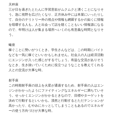
天秤座
三が日を過ぎたとたんに学習意欲がムクムクと湧くことになりそ
う。急に視野を広げたくなり、正月休み中には本屋にいったりし
て、自分のテリトリー外の視点や情報も網羅するかの如くに情報
を咀嚼する人も。人と出会って話を聴くこともいい情報源になる
ので、年明けは人が集まる場所へいくのも有意義な時間となりそ
う。
蠍座
稼ぐことに勢いがつくとき。学生さんなどは、この時期にバイト
などを一気に稼ぐといいかもしれません。社会人の人は経済活動
にエンジンが入った感じがするでしょう。有益な交流がありそう
なとき、生き抜いていくために役立つようなことを教えてくれる
人との交流が大事な時。
射手座
この時期射手座の頭上を火星が通過するため、射手座の人はエン
ジンがかかったようにファイティングなエネルギーに満ちていそ
う。せっかくエンジンがかかるときなので、目標やターゲットを
決めて行動するといいかも。漠然と行動するとただテンションが
高かったり、むやみにカッとしてしまうこともあるのでエネルギ
ーの使う方向づけが大事な時。