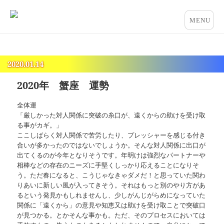
占いとカウンセリングのお店 “COCO”
メニュー
とウィジ
ェット
2020.01.14
2020年 蟹座 運勢
全体運
「厳しかった対人関係に突破の糸口が、遠くからの助けを受け取
る事がカギ。」
ここしばらく対人関係で苦労したり、プレッシャーを感じる付き
合いが多かったのではないでしょうか。そんな対人関係に出口が
出てくるのが今年となりそうです。年明けは強烈なパートナーや
相棒などの存在のニーズに手堅くしっかり応えることになりそ
う。ただ春になると、こうじゃなきゃダメだ！と思っていた関わ
りあいに新しい風が入ってきそう。それはもっと別のやり方があ
るという発見かもしれませんし、少しがんじがらめになっていた
関係に「遠くから」の意見や知恵又は助けを受け取ことで突破口
が見つかる。とかそんな事かも。ただ、そのプロセスにおいては