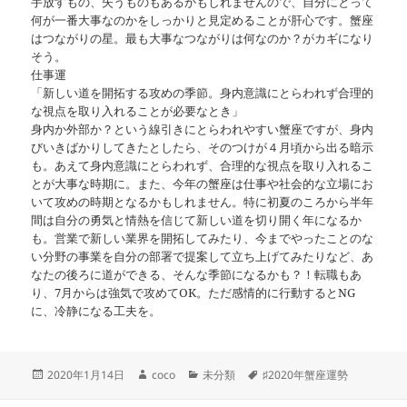
手放すもの、失うものもあるかもしれませんので、自分にとって
何が一番大事なのかをしっかりと見定めることが肝心です。蟹座
はつながりの星。最も大事なつながりは何なのか？がカギになり
そう。
仕事運
「新しい道を開拓する攻めの季節。身内意識にとらわれず合理的
な視点を取り入れることが必要なとき」
身内か外部か？という線引きにとらわれやすい蟹座ですが、身内
びいきばかりしてきたとしたら、そのつけが４月頃から出る暗示
も。あえて身内意識にとらわれず、合理的な視点を取り入れるこ
とが大事な時期に。また、今年の蟹座は仕事や社会的な立場にお
いて攻めの時期となるかもしれません。特に初夏のころから半年
間は自分の勇気と情熱を信じて新しい道を切り開く年になるか
も。営業で新しい業界を開拓してみたり、今までやったことのな
い分野の事業を自分の部署で提案して立ち上げてみたりなど、あ
なたの後ろに道ができる、そんな季節になるかも？！転職もあ
り、7月からは強気で攻めてOK。ただ感情的に行動するとNG
に、冷静になる工夫を。
投
作
カ
タ
2020年1月14日
coco
未分類
♯2020年蟹座運勢
稿
成
テ
グ
日:
者
ゴ