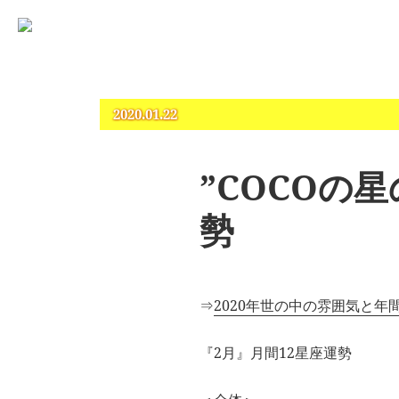
占いとカウンセリングのお店 “COCO”
札幌 – 占い・タロット・占星術・カウンセリング
2020.01.22
”COCOの星
勢
⇒
2020年世の中の雰囲気と年
『2月』月間12星座運勢