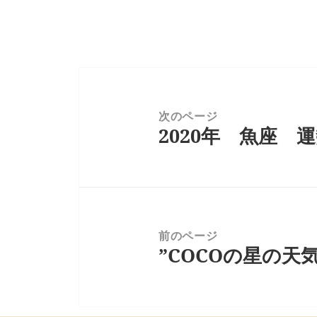
投
稿
ナ
次のページ
2020年 魚座 
ビ
前
ゲ
の
ー
投
シ
稿:
ョ
ン
前のページ
”COCOの星の天気
次
の
投
稿: