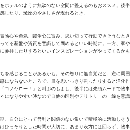
をホテルのように無駄のない空間に整えるのもおススメ。後半
感したり、蠍座のやさしさが現れるとき。
冒険心や勇気、闘争心に富み。思い切って行動できそうなとき
ってる基盤や資質を意識して固めるといい時期に。一方、家や
に参拝したりするといいインスピレーションがやってくるかも
ちを感じることがあるかも。その怒りに無自覚だと、逆に周囲
惑にならないところで、皿を思いっきり割ったりすると浄化作
「コノヤロー！」と叫ぶのもよし。後半には先頭ムードで物事
ゃになりやすい時なので自他の区別やテリトリーの一線を意識
期。自分にとって営利と関係のない集いで積極的に活動しそう
はひっそりとした時間が大切に、あまり表方には回らず、物事