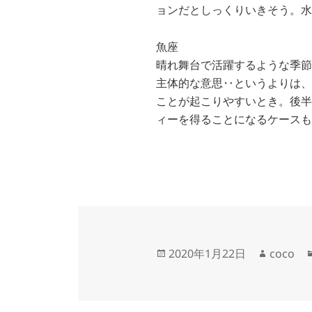
ョンだとしっくりいきそう。水
魚座
晴れ舞台で活躍するような季節
主体的な意思‥というよりは、
ことが起こりやすいとき。後半
ィーを得ることになるケースも
投
作
2020年1月22日
coco
稿
成
日:
者