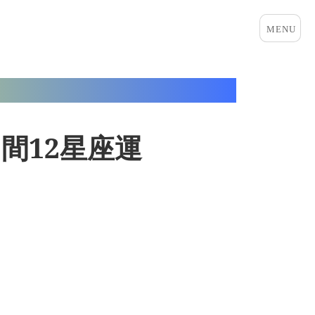
メニュ
ーとウ
ィジェ
ット
月間12星座運