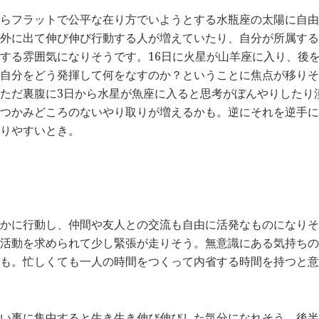
らフラットで公平な在り方でいようとする水瓶座の太陽に自由
外に出て伸び伸び行動する人が増えていたり、自分が所属する
する雰囲気になりそうです。16日に火星が山羊座に入り、後
自分をどう発揮して何をなすのか？ということに焦点が移りそ
ただ裏腹に3日から水星が魚座に入ると思考がぼんやりしたり
つかみどころのないやり取りが増えるかも。逆にそれを逆手に
りやすいとき。
かに行動し、仲間や友人との交流も自由に活発なものになりそ
活動を求められて少し緊張が走りそう。無意識にある気持ちの
も。忙しくても一人の時間をつくって内省する時間を持つと意
い事に集中すると生き生き伸び伸びした気分になれそう。後半