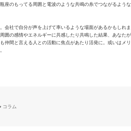
瓶座のもってる周囲と電波のような共鳴の糸でつながるような
。会社で自分が声を上げて率いるような場面があるかもしれま
周囲の感情やエネルギーに共感したり共鳴した結果、あなたが
も仲間と言える人との活動に焦点があたり活発に。或いはメリ
。
カ
コラム
テ
ゴ
リ