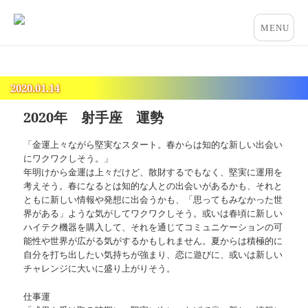
占いとカウンセリングのお店 “COCO”
メニュー
とウィジ
ェット
2020.01.14
2020年 射手座 運勢
「金運上々ながら堅実なスタート。春からは知的な新しい出会い
にワクワクしそう。」
年明けから金運は上々だけど、散財するでもなく、堅実に運用を
考えそう。春になるとは知的な人との出会いがあるかも、それと
ともに新しい情報や発想に出会うかも、「思ってもみなかった世
界がある」ような気がしてワクワクしそう。或いは春頃に新しい
ハイテク機器を購入して、それを通じてコミュニケーションの可
能性や世界が広がる気がするかもしれません。夏からは積極的に
自分を打ち出したい気持ちが強まり、恋に遊びに、或いは新しい
チャレンジに大いに盛り上がりそう。
仕事運