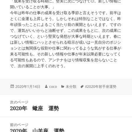
「成果を受け取る時期に。堅実に次につなげて◎。新しい情報に
開いていることが大事。」
今年は昨年の仕事の成果を受け取る季節と言えそうです。前半は
とくに金運も上昇しそう。しかしそれは特別なことではなく、昨
年頑張ったことによるごく当たり前の展開ともいえます。ですの
で、運気がいいからと油断せず、この成果をもとに、次の成果に
つなげていく、という堅実な発想が大事な時期といえます。春に
は新しい情報にハッとさせられる暗示が或いは一見自分のポジシ
ョンとは無関係な役割や仕事に関わってるような気がする仕事が
来る可能性も。その新しい情報や仕事が年末以降必要になってく
る可能性もあるので、アンテナをはり情報収集を怠らないこと
で、次の展開に上手くのれそう。
投
作
カ
タ
2020年1月14日
coco
未分類
♯2020年射手座運勢
稿
成
テ
グ
日:
者
ゴ
投
リ
次のページ
稿
2020年 蠍座 運勢
ー
前
ナ
の
ビ
投
ゲ
前のページ
稿:
ー
2020年 山羊座 運勢
次