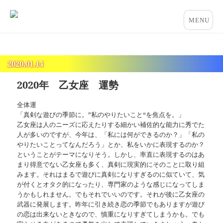
占いとカウンセリングのお店 “COCO”
メニュー
とウィジ
ェット
2020.01.14
2020年 乙女座 運勢
全体運
「真剣な遊びの季節に。”私のやりたいこと“を焦点を。」
乙女座は人のニーズに応えたりする細かい補佐的な能力に秀でた
人が多いのですが、今年は、「私には何ができるのか？」「私の
やりたいことってなんだろう」とか、私をいかに表現するのか？
ということがテーマになりそう。しかし、率直に表現するのはあ
まり得意でない乙女座も多く、真剣に現実的にそのことに取り組
みます。それはまるで遊びに真剣になりすぎるのに似ていて、気
が付くとオタク的になったり、専門家のような感じになってしま
うかもしれません。でもそれでいいのです。それが後に乙女座の
武器に発展します。昨年に引き続き恋の季節でもありますが遊び
の恋は出来ないときなので、慎重になりすぎてしまうかも。でも