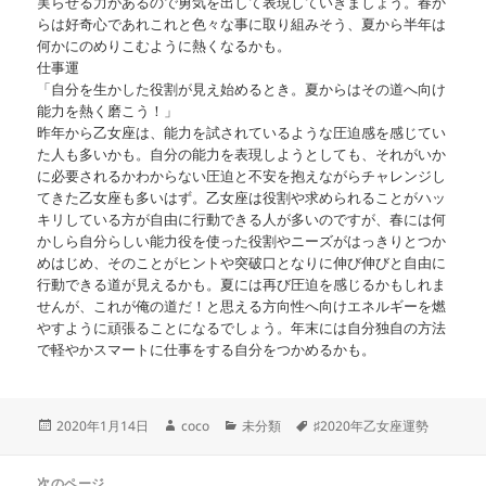
実らせる力があるので勇気を出して表現していきましょう。春か
らは好奇心であれこれと色々な事に取り組みそう、夏から半年は
何かにのめりこむように熱くなるかも。
仕事運
「自分を生かした役割が見え始めるとき。夏からはその道へ向け
能力を熱く磨こう！」
昨年から乙女座は、能力を試されているような圧迫感を感じてい
た人も多いかも。自分の能力を表現しようとしても、それがいか
に必要されるかわからない圧迫と不安を抱えながらチャレンジし
てきた乙女座も多いはず。乙女座は役割や求められることがハッ
キリしている方が自由に行動できる人が多いのですが、春には何
かしら自分らしい能力役を使った役割やニーズがはっきりとつか
めはじめ、そのことがヒントや突破口となりに伸び伸びと自由に
行動できる道が見えるかも。夏には再び圧迫を感じるかもしれま
せんが、これが俺の道だ！と思える方向性へ向けエネルギーを燃
やすように頑張ることになるでしょう。年末には自分独自の方法
で軽やかスマートに仕事をする自分をつかめるかも。
投
作
カ
タ
2020年1月14日
coco
未分類
♯2020年乙女座運勢
稿
成
テ
グ
日:
者
ゴ
投
リ
次のページ