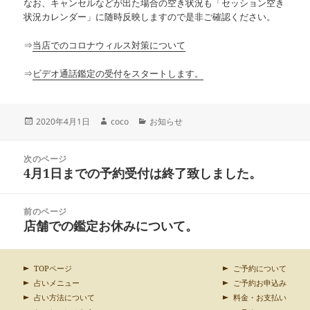
なお、キャンセルなどが出た場合の空き状況も「セッション空き
状況カレンダー」に随時反映しますので是非ご確認ください。
⇒
当店でのコロナウィルス対策について
⇒
ビデオ通話鑑定の受付をスタートします。
投
作
カ
2020年4月1日
coco
お知らせ
稿
成
テ
日:
者
ゴ
投
リ
次のページ
稿
4月1日までの予約受付は終了致しました。
ー
前
ナ
の
ビ
投
ゲ
前のページ
稿:
ー
店舗での鑑定お休みについて。
次
シ
の
ョ
投
ン
稿:
TOPページ
ご予約について
占いメニュー
ご予約お申込み
占い方法について
料金・お支払い