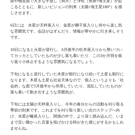
面や物質面で大きな手放し（満月）と浄化（魚座×海王星）が起
こるとともに、新しいビジョンの到来（太陽×海王星180°）を感
じさせます。
6日には 水星が天秤座入り、金星が獅子座入りし何やら楽し気
な雰囲気です。会話がはずんだり、情報が華やかに行き来しそう
です。
10日になると火星が逆行し、6月後半の牡羊座入りから勢いづい
てカッカとしていたものが少し落ち着いたり、この3か月弱を振
り返り小休止するような雰囲気になるでしょう。
下旬になると逆行していた木星が順行になり続いて土星も順行に
なります。木星も土星も社会天体なので、個人というよりも「社
会的」な面で5月後半から停滞していたり、混乱していたものが
落ち着いて動き出すような雰囲気が。
下旬には太陽が天秤座入りし、今年の春分からの活動を刈り取る
季節の到来です。これまでを刈り取り新しい次のステップへ向
け、水星が蠍座入りし、関係の中で、より深く踏み込んだ、いま
まで言い難かった言葉を投げかける時がきた感じがするかもしれ
ませんね。