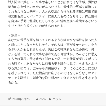
対人関係に嬉しい出来事や楽しいことが訪れそうな予感。男性は
魅力的な女性との出会いがあったりも。個性的で五感を刺激して
くれるような出来事も。人との交流から得られる情報は有用で情
報交換も楽しくバラエティーに富んだものになりそう。得た情報
を自分の手元で整理したりしてさらに情報交換へ還元するという
やりとりから多くのものがえられるかも。
＜魚座＞
あなたの苦手な面を補ってくれるような細やかな感性を持った人
と組むことになったりしそう。その人は小言が多かったり、小う
るさい人かもしれませんが、実はこの時期あなたに必要な「何
か」を補ってくれる大事な存在である可能性が、めんどうに思え
ても今は寛容に受け止めて関わると◎。一方仕事が楽しく感じら
れる時です。あなたなりに頑張る姿を誰かに見てもらえるとより
やる気が出そう。誰かからの要望やオーダーに応えることに喜び
を感じられそう。ただ機会的に応じるのではなく自分なりのアイ
ディアを駆使して創造的な取り組みができるとなお生き生きでき
るかも。
投
作
カ
2020年8月28日
coco
コラム
稿
成
テ