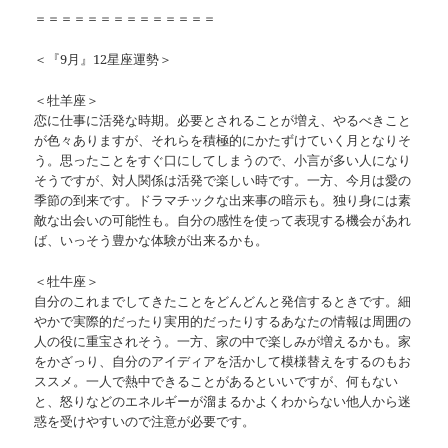
＝＝＝＝＝＝＝＝＝＝＝＝＝＝
＜『9月』12星座運勢＞
＜牡羊座＞
恋に仕事に活発な時期。必要とされることが増え、やるべきこと
が色々ありますが、それらを積極的にかたずけていく月となりそ
う。思ったことをすぐ口にしてしまうので、小言が多い人になり
そうですが、対人関係は活発で楽しい時です。一方、今月は愛の
季節の到来です。ドラマチックな出来事の暗示も。独り身には素
敵な出会いの可能性も。自分の感性を使って表現する機会があれ
ば、いっそう豊かな体験が出来るかも。
＜牡牛座＞
自分のこれまでしてきたことをどんどんと発信するときです。細
やかで実際的だったり実用的だったりするあなたの情報は周囲の
人の役に重宝されそう。一方、家の中で楽しみが増えるかも。家
をかざっり、自分のアイディアを活かして模様替えをするのもお
ススメ。一人で熱中できることがあるといいですが、何もない
と、怒りなどのエネルギーが溜まるかよくわからない他人から迷
惑を受けやすいので注意が必要です。