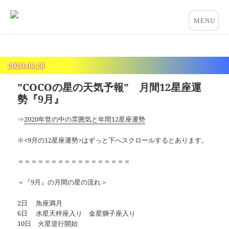
占いとカウンセリングのお店 “COCO”
メニュー
とウィジ
ェット
2020.08.28
”COCOの星の天気予報” 月間12星座運
勢『9月』
⇒
2020年世の中の雰囲気と年間12星座運勢
※<9月の12星座運勢>はずっと下へスクロールするとあります。
＝＝＝＝＝＝＝＝＝＝＝＝＝＝＝＝＝
＜『9月』の月間の星の流れ＞
2日 魚座満月
6日 水星天秤座入り 金星獅子座入り
10日 火星逆行開始