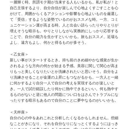
一層輝く時。所謂モテ期が当来する人もいるかも。私が私が！と
自己主張するより、自分自信が楽しんで心地よくすごすことを心
がけて、周囲からくるアクションや影響を心地よいものを厳選し
て「受信」するような姿勢でいるのがおススメな時。一方、コミ
ュニケーション運が高まる時。人と出会い語らったりやりとりが
増えそうな暗示も。やりとりしながら実務的にしっかり応答する
ことで、自分の能力を生かすといいかも。旅もおススメ、近場も
よし、遠方もよし、何かと得るものが多そう。
＜乙女座＞
新しい事がスタートするとき。持ち前のきめ細やかな感覚が生か
されるような方向の何かが始まる予感。美容に関して関心が高ま
りもっと美しくなりたいとか洗練されたいと思いそう。自分をよ
り洗練させることが金運の上昇にもつながるかも。一方人と一緒
に何かするより自分一人で自分の考えを実現するのが楽しいと
き。一人で試行錯誤したり何かに熱中できるといい。何も熱中す
るものがないと逆に他人の問題につい口をはさんでトラブルにな
ったりする暗示もあるので自分のことに夢中なるのがいいかも。
＜天秤座＞
自分の心の中をあれこれと分析したくなるかもしれません。些細
なことがきになり、それを自分なりになっとくするようにはっき