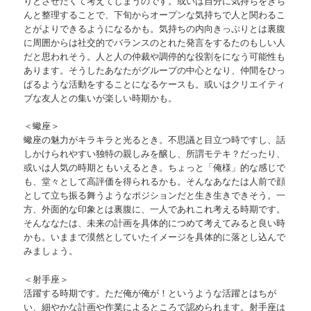
りとさせたくて考えてしまうのです。或いは自分に気持ちをきち
んと整理することで、下旬からオープンな気持ちで人と関わるこ
とがよりできるようになるかも。気持ちの内向きっぷりとは裏腹
に周囲からは社交的でバランスのとれた発言をするたのもしい人
だと思われそう。人と人の仲裁や調停的な役割をになう可能性も
あります。そうしたあなたがグループの中心となり、仲間をひっ
ぱるような活動をすることになるケースも。或いはクリエイティ
ブな友人との集いが楽しい時期かも。
＜蠍座＞
蠍座の魅力がキラキラと光るとき。不思議と目立つ時ですし、話
しかけられやすい独特の親しみを醸し、所謂モテキ？だったり、
或いは人気の時期ともいえるとき。ちょっと「俺様」的な感じで
も、堂々として高評価を得られるかも。そんなあなたは人前で顔
として立ち振る舞うようなポジションだと生き生きできそう。一
方、外面的な印象とは裏腹に、一人であれこれ考える時期です。
そんななたは、未来の計画を具体的につめて考えてみると良い時
かも。いままで漠然としていたイメージを具体的に落とし込んで
みましょう。
＜射手座＞
活躍する時期です。ただ俺が俺が！というような活躍とはちが
い、細やかな計画や作業によるところで認められます。射手座は