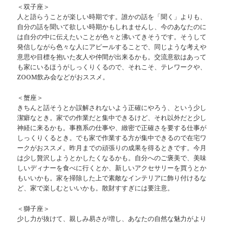
＜双子座＞
人と語らうことが楽しい時期です。誰かの話を「聞く」よりも、
自分の話を聞いて欲しい時期かもしれませんし、今のあなたのに
は自分の中に伝えたいことが色々と沸いてきそうです。そうして
発信しながら色々な人にアピールすることで、同じような考えや
意思や目標を抱いた友人や仲間が出来るかも。交流意欲はあって
も家にいるほうがしっくりくるので、それこそ、テレワークや、
ZOOM飲み会などがおススメ。
＜蟹座＞
きちんと話そうとか誤解されないよう正確にやろう、という少し
潔癖なとき。家での作業だと集中できるけど、それ以外だと少し
神経に来るかも。事務系の仕事や、緻密で正確さを要する仕事が
しっくりくるとき。でも家で作業する方が集中できるので在宅ワ
ークがおススメ。昨月までの頑張りの成果を得るときです。今月
は少し贅沢しようとかしたくなるかも。自分へのご褒美で、美味
しいディナーを食べに行くとか、新しいアクセサリーを買うとか
もいいかも。家を掃除した上で素敵なインテリアに飾り付けるな
ど、家で楽しむといいかも。散財すすぎには要注意。
＜獅子座＞
少し力が抜けて、親しみ易さが増し、あなたの自然な魅力がより