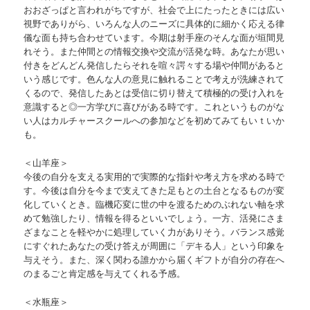
おおざっぱと言われがちですが、社会で上にたったときには広い
視野でありがら、いろんな人のニーズに具体的に細かく応える律
儀な面も持ち合わせています。今期は射手座のそんな面が垣間見
れそう。また仲間との情報交換や交流が活発な時。あなたが思い
付きをどんどん発信したらそれを喧々諤々する場や仲間があると
いう感じです。色んな人の意見に触れることで考えが洗練されて
くるので、発信したあとは受信に切り替えて積極的の受け入れを
意識すると◎一方学びに喜びがある時です。これというものがな
い人はカルチャースクールへの参加などを初めてみてもいｔいか
も。
＜山羊座＞
今後の自分を支える実用的で実際的な指針や考え方を求める時で
す。今後は自分を今まで支えてきた足もとの土台となるものが変
化していくとき。臨機応変に世の中を渡るためのぶれない軸を求
めて勉強したり、情報を得るといいでしょう。一方、活発にさま
ざまなことを軽やかに処理していく力がありそう。バランス感覚
にすぐれたあなたの受け答えが周囲に「デキる人」という印象を
与えそう。また、深く関わる誰かから届くギフトが自分の存在へ
のまるごと肯定感を与えてくれる予感。
＜水瓶座＞