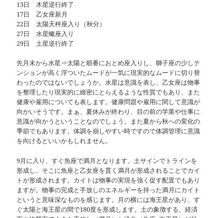
13日 木星逆行終了
17日 乙女座新月
22日 太陽天秤座入り（秋分）
27日 水星蠍座入り
29日 土星逆行終了
先月末から水星⇒太陽と順番におとめ座入りし、獅子座の少しテ
ンションが高く浮ついたムードが一気に現実的なムードに切り替
わったのではないでしょうか。水星は意識を表し、乙女座は物事
を整理したり現実的に緻密にとらえるような性質でもあり、また
健康や雇用についても表します。健康問題や雇用に関して意識が
向かいそうです。まぁ、夏休みが終わり、目の前の学業や仕事に
意識が向かうということなのでしょう。また夏から秋への変化の
季節でもあります。体調を崩しやすい時ですので体調管理に意識
を向けるといいかもしれません。
9月に入り、すぐ魚座で満月となります。土サインでトラインを
形成し、そこに魚座と乙女座を貫く満月が形成されることでカイ
トが形成されます。カイトは物事の実現を強く促す配置でもあり
ますが。物事の完成と手放しのエネルギーを持った満月にカイト
というと意味深なものを感じます。月の横には海王星があり、す
ぐ太陽と海王星の間で180度を形成します。土の象徴する、経済