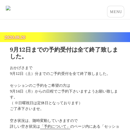
占いとカウンセリングのお店 “COCO”
メニュー
とウィジ
ェット
2020.08.20
9月12日までの予約受付は全て終了致しま
した。
おかげさまで
9月12日（土）分までのご予約受付を全て終了致しました。
セッションのご予約をご希望の方は
9月14日（月）からの日程でご予約下さいますようお願い致しま
す。
（ ※日曜祝日は定休日となっております）
ご了承下さいませ。
空き状況は、随時変動していきますので
詳しい空き状況は
「予約について」
のページ内にある「セッショ