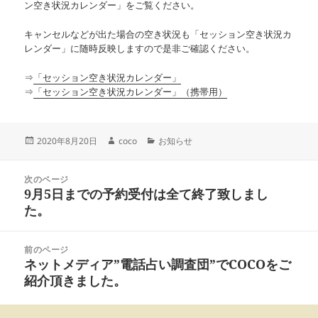
ン空き状況カレンダー」をご覧ください。
キャンセルなどが出た場合の空き状況も「セッション空き状況カ
レンダー」に随時反映しますので是非ご確認ください。
⇒
「セッション空き状況カレンダー」
⇒
「セッション空き状況カレンダー」（携帯用）
投
作
カ
2020年8月20日
coco
お知らせ
稿
成
テ
日:
者
ゴ
投
リ
次のページ
稿
9月5日までの予約受付は全て終了致しまし
ー
前
ナ
の
た。
ビ
投
ゲ
稿:
ー
前のページ
シ
ネットメディア”電話占い調査団”でCOCOをご
次
ョ
の
紹介頂きました。
ン
投
稿: