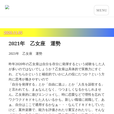
占いとカウンセリングのお店 “COCO”
メニュー
とウィジ
ェット
2020.11.05
2021年 乙女座 運勢
2021年 乙女座 運勢
昨年2020年の乙女座は自分を存分に発揮するという経験をした人
が多いのではないでしょうか？乙女座は具体的で実務力にすぐ
れ、どちらかというと補佐的でいかに人の役にたつか？という方
向に思考が働きやすいので
「自分を発揮する」とか「自由に遊ぶ」とか「人生を謳歌する」
と言われても、まぁなんとなく、つつましくなるかもしれませ
ん。乙女座的に遊びエンジョイし、時に恋愛などで理性を忘れて
ワクワクドキドキした人もいるかも。新しい職場に就職して、あ
ぁ、自分はここで通用するかなぁ・・・なんてドキドキしていた
けど、案外楽勝で、能力を評価されたり重宝されたりし、そんな