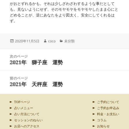
がおとずれるかも。それは少しざわざわするような事だとして
も。見ないようにせず、そのモヤモヤをモヤモヤしたまま心にと
どめることが、逆にあなたをより図太く、安全にしてくれるは
ず。
投
作
カ
2020年11月5日
coco
未分類
稿
成
テ
日:
者
ゴ
投
リ
次のページ
稿
2021年 獅子座 運勢
ー
前
ナ
の
ビ
投
ゲ
前のページ
稿:
ー
2021年 天秤座 運勢
次
シ
の
ョ
投
ン
稿:
TOPページ
ご予約について
占いメニュー
ご予約お申込み
占い方法について
料金・お支払い
セッションのねらい
コラム
お店へのアクセス
お知らせ