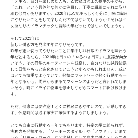
「デキる」自分を楽しめた人も。乙女座は沢山の物事の中から、
「これ」という具体的な何かに注目し、丁寧に繊細にそれに取り
組む傾向がありますが。2020年は乙女座らしく存分に丁寧に繊細
にやりたいことをして楽しんだのではないでしょうか？それは乙
女座なりのドラマチックな冒険の年だったではないでしょうか。
そして2021年は
新しい働き方を見出す年になりそうです。
昨年が思い切ってやりたいことに集中し非日常のドラマを味わう
年だとするなら、2021年は日々の「やるべき日常」に意識が向か
いそう。その日常のルーティーンを観察し、自分なりに試行錯誤
して日常をもっと進化させていこうとするかもしれません。或い
はとても慎重なようでいて、軽快にフットワーク軽く行動する一
年となるかも。周囲からまるでマシーンのようだと言われてしま
いそう。時にドライに物事を修正しながらスマートに駆け抜けま
す。
ただ、健康には要注意！とくに神経にきやすいので、活動しすぎ
ず、休息時間は必ず確実に確保するようにしましょう。
とても自由に行動する一年でもあります。特定の場に縛られず、
実務力を発揮する。「ソーホースタイル」や「ノマド」。いまで
いう「リモートワーク」など出勤しないで自由に働くというスタ