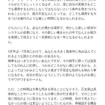
イルがとてもしっくりくるはず。ただ、逆に自分の実務力をどこ
でも通用するものにしなくてはならないという条件を突きつけら
れることになり、能力不足な人にとっては、どこでも通用する力
をつける修行のような厳しい時間になるかもしれません。
どちらにしても、あなたが携わる場所で、何かしら新しい状況や
システムが必要になり、その新しい働きかたの中でなんとか能力
を発揮して役立とうと一生懸命になる一年となるかもしれませ
ん。
5月半ば～7月末にかけて、あなたを大きく無条件に包み込んでく
れるような誰かとの出会いがあるかも。
物事をはっきりさせたいあなたですが、その相手に限っては追及
してものれんに釘押し、つかみどころがない感じがするかも。人
によってはつかみどころがなさ過ぎて不安定な気持ちを味わう事
になるかも。自分が見ないようにしていた影のようなものを感じ
てザワザワするケースも。
ただ、この時期は大事な閃きを得ることになりそう。乙女座は具
体的なことやハッキリしたもの事に目が行き過ぎて、そのことが
逆に弱点のように盲点をつくります。この時期、自分で見えてい
なかったか或いは見ないようにしていたものを、再確認する機会