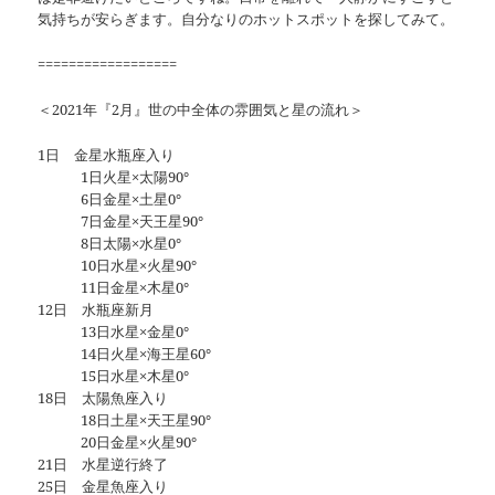
気持ちが安らぎます。自分なりのホットスポットを探してみて。
==================
＜2021年『2月』世の中全体の雰囲気と星の流れ＞
1日 金星水瓶座入り
1日火星×太陽90°
6日金星×土星0°
7日金星×天王星90°
8日太陽×水星0°
10日水星×火星90°
11日金星×木星0°
12日 水瓶座新月
13日水星×金星0°
14日火星×海王星60°
15日水星×木星0°
18日 太陽魚座入り
18日土星×天王星90°
20日金星×火星90°
21日 水星逆行終了
25日 金星魚座入り