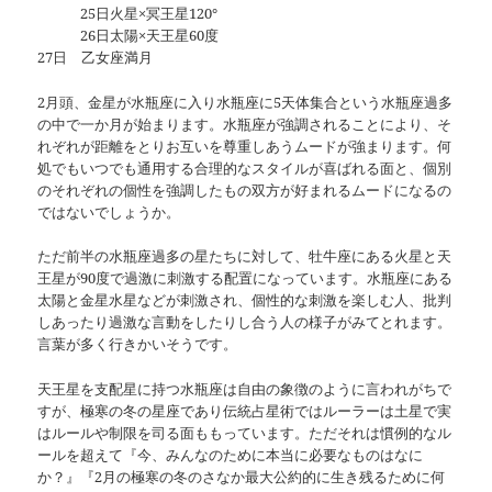
25日火星×冥王星120°
26日太陽×天王星60度
27日 乙女座満月
2月頭、金星が水瓶座に入り水瓶座に5天体集合という水瓶座過多
の中で一か月が始まります。水瓶座が強調されることにより、そ
れぞれが距離をとりお互いを尊重しあうムードが強まります。何
処でもいつでも通用する合理的なスタイルが喜ばれる面と、個別
のそれぞれの個性を強調したもの双方が好まれるムードになるの
ではないでしょうか。
ただ前半の水瓶座過多の星たちに対して、牡牛座にある火星と天
王星が90度で過激に刺激する配置になっています。水瓶座にある
太陽と金星水星などが刺激され、個性的な刺激を楽しむ人、批判
しあったり過激な言動をしたりし合う人の様子がみてとれます。
言葉が多く行きかいそうです。
天王星を支配星に持つ水瓶座は自由の象徴のように言われがちで
すが、極寒の冬の星座であり伝統占星術ではルーラーは土星で実
はルールや制限を司る面ももっています。ただそれは慣例的なル
ールを超えて『今、みんなのために本当に必要なものはなに
か？』『2月の極寒の冬のさなか最大公約的に生き残るために何