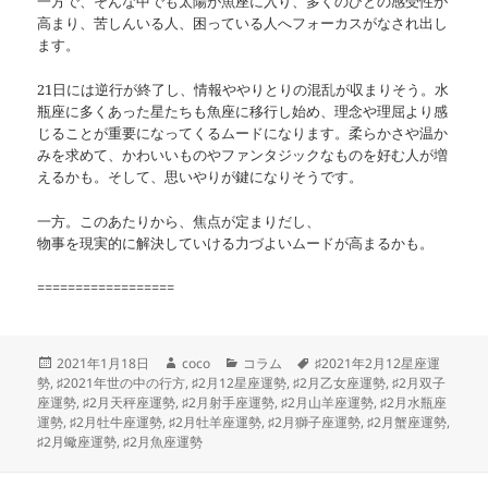
一方で、そんな中でも太陽が魚座に入り、多くのひとの感受性が
高まり、苦しんいる人、困っている人へフォーカスがなされ出し
ます。
21日には逆行が終了し、情報ややりとりの混乱が収まりそう。水
瓶座に多くあった星たちも魚座に移行し始め、理念や理屈より感
じることが重要になってくるムードになります。柔らかさや温か
みを求めて、かわいいものやファンタジックなものを好む人が増
えるかも。そして、思いやりが鍵になりそうです。
一方。このあたりから、焦点が定まりだし、
物事を現実的に解決していける力づよいムードが高まるかも。
==================
投
作
カ
タ
2021年1月18日
coco
コラム
♯2021年2月12星座運
稿
成
テ
グ
勢
,
♯2021年世の中の行方
,
♯2月12星座運勢
,
♯2月乙女座運勢
,
♯2月双子
日:
者
ゴ
座運勢
,
♯2月天秤座運勢
,
♯2月射手座運勢
,
♯2月山羊座運勢
,
♯2月水瓶座
リ
運勢
,
♯2月牡牛座運勢
,
♯2月牡羊座運勢
,
♯2月獅子座運勢
,
♯2月蟹座運勢
,
ー
♯2月蠍座運勢
,
♯2月魚座運勢
投