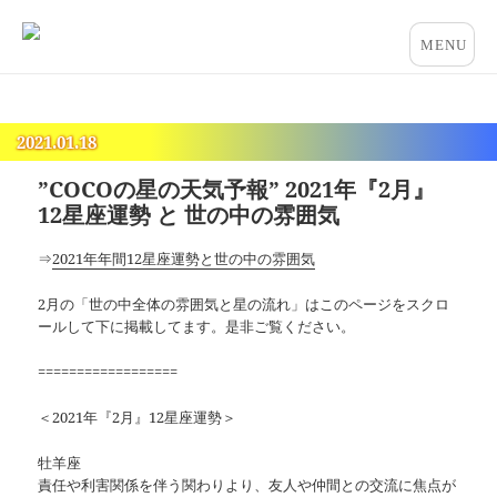
占いとカウンセリングのお店 “COCO”
メニュー
とウィジ
ェット
2021.01.18
”COCOの星の天気予報” 2021年『2月』
12星座運勢 と 世の中の雰囲気
⇒
2021年年間12星座運勢と世の中の雰囲気
2月の「世の中全体の雰囲気と星の流れ」はこのページをスクロ
ールして下に掲載してます。是非ご覧ください。
==================
＜2021年『2月』12星座運勢＞
牡羊座
責任や利害関係を伴う関わりより、友人や仲間との交流に焦点が