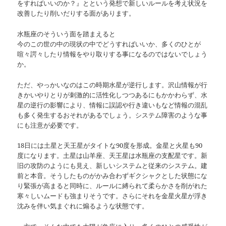
をすればいいのか？』とという発想で新しいルールを考え状況を
改善したり削いだりする面があります。
水瓶座のそういう面を踏まえると
今のこの世の中の現状の中でどうすればいいか、多くのひとが
喧々諤々したり情報をやり取りする事になるのではないでしょう
か。
ただ、やっかいなのはこの時期水星が逆行します。沢山情報が行
きかいやりとりが刺激的に活性化しつつあるにもかかわらず、水
星の逆行の影響により、情報に誤認や行き違いもなど情報の混乱
も多く発生するおそれがあるでしょう。システム障害のような事
にも注意が必要です。
18日には土星と天王星がタイトな90度を形成。金星と火星も90
度になります。土星は山羊座、天王星は水瓶座の支配星です。新
旧の攻防のようにも見え、新しいシステムと従来のシステム。建
前と本音。そうしたものがかみ合わずギクシャクとした状態にな
り緊張が高まると同時に、ルールに縛られて柔らかさを削がれた
寒々しいムードも強まりそうです。さらにそれを金星火星が浮き
沈みを伴い気まぐれに煽るような状態です。