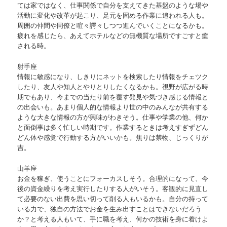
ては家ではなく、仕事関係で自分を支えてきた基盤のような場や
活動に変化や改革が起こり、足元を固める作業に追われる人も。
周囲の仲間や同僚と喧々諤々しつつ進んでいくことになるかも。
疲れを感じたら、あえてホテルなどの無機質な場所ですごすと癒
される時。
射手座
情報に敏感になり、しきりにネットを検索したり情報をチェツク
したり、友人や知人とやりとりしたくなるかも。視野が広がる時
期でもあり、今までの当たり前を覆す発見や気づき感じる情報と
の出会いも。あまり個人的な情報より世の中のみんなが共有する
ような大きな情報の方が興味がわきそう。仕事や学業の他、何か
と面倒事は多く忙しい時期です。作業するときは考えすぎずどん
どん体や感覚で行動する方がいいかも。焦りは禁物、じっくりが
吉。
山羊座
お金を稼ぎ、使うことにフォーカスしそう。合理的になって、今
後の資金繰りを考え実行したりする人がいそう。客観的に見直し
て必要のない出費を思い切って削る人もいるかも。自分の持って
いる力で、独自の方法でお金を生み出すことはできないだろう
か？と考える人もいて、手に職を考え、何かの技術を身に着けよ