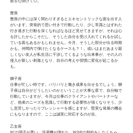
散を心掛けて◎。
蟹座
蟹座の中には深く関わりすぎるとエキセントリックな面を出す人
がいます。突発的で思い付きで行動したり、少し常識とはずれた
行き過ぎた行動を深くなればなるほど見せてきますが、それは心
を許したからこそだし、そうした自分を受け入れてくれるか試し
ている面もあるかもしれません。今月、そうした部分が出る時期
かも。仲間内で弾けたくなるケースも？！。或いはまだあまり親
しくない友人が私生活に干渉してくるような出来事が、その人の
侵入が新しい刺激となり、自分の考えや習慣に変化が起こるか
も。
獅子座
仕事が忙しい時です。バリバリと働き成果を出せるでしょう。獅
子座は自分がどうしたいのかということが大事な星で、自分軸で
行動していますが、今月は仕事のクライアントやパートナーな
ど、他者のニーズを意識して行動する必要性が強くなりそう。少
し息苦しかったりプレッシャーを感じますが、堅実な発展の機会
にもなりますので、ここは誠実に対応するのが吉。
乙女座
PCの調子が悪い、洗濯機が壊れた。WiHIの契約をしなくちゃ…