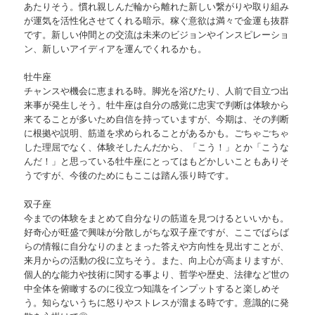
あたりそう。慣れ親しんだ輪から離れた新しい繋がりや取り組み
が運気を活性化させてくれる暗示。稼ぐ意欲は満々で金運も抜群
です。新しい仲間との交流は未来のビジョンやインスピレーショ
ン、新しいアイディアを運んでくれるかも。
牡牛座
チャンスや機会に恵まれる時。脚光を浴びたり、人前で目立つ出
来事が発生しそう。牡牛座は自分の感覚に忠実で判断は体験から
来てることが多いため自信を持っていますが、今期は、その判断
に根拠や説明、筋道を求められることがあるかも。ごちゃごちゃ
した理屈でなく、体験そしたんだから、「こう！」とか「こうな
んだ！」と思っている牡牛座にとってはもどかしいこともありそ
うですが、今後のためにもここは踏ん張り時です。
双子座
今までの体験をまとめて自分なりの筋道を見つけるといいかも。
好奇心が旺盛で興味が分散しがちな双子座ですが、ここでばらば
らの情報に自分なりのまとまった答えや方向性を見出すことが、
来月からの活動の役に立ちそう。また、向上心が高まりますが、
個人的な能力や技術に関する事より、哲学や歴史、法律など世の
中全体を俯瞰するのに役立つ知識をインプットすると楽しめそ
う。知らないうちに怒りやストレスが溜まる時です。意識的に発