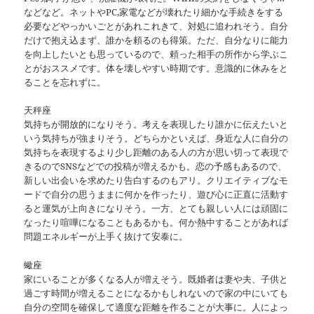
などなど。ネットやPC,家電などが壊れたり細かな手続きをする
必要などやっかいごとがあれこれきて、対処に追われそう。自分
だけで抱え込まず、誰かを頼るのも得策。ただ、自分なりに能力
を向上したいとも思っているので、頼った相手の所作から学ぶこ
とがおススメです。体を壊しやすい時期です。意識的に休みをと
ることを忘れずに。
天秤座
気持ちが開放的になりそう。考えを表現したり誰かに伝えたいと
いう気持ちが強まりそう。どちらかといえば、身近な人に自分の
気持ちを表現するより少し距離のある人の方が思い切って表現で
きるのでSNSなどでの投稿が増えるかも。恋の予感もあるので、
新しい出会いを求めたり告白するのもアリ。クリエイティブなモ
ードで自分の思うままに何かを作ったり、遊び心に正直に活動す
ると運気が上向きになりそう。一方、とても親しい人には頑固に
なったり喧嘩になることもあるかも。何か熱中することがあれば
問題エネルギーが上手く抜けて安泰に。
蠍座
家にいることが多くなる人が増えそう。既婚者は妻や夫、子供と
過ごす時間が増えることになるかもしれないので家の中にいても
自分の空間を確保して適度な距離を作ることが大事に。人によっ