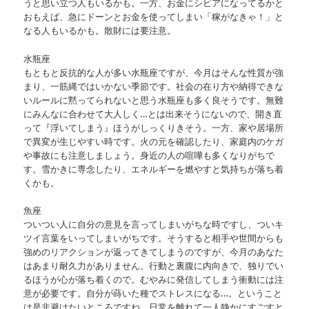
うと思い立つ人もいるかも。一方、お金にシビアになってるかと
おもえば、急にドーンとお金を使ってしまい「稼がなきゃ！」と
なる人もいるかも。散財には要注意。
水瓶座
もともと反抗的な人が多い水瓶座ですが、今月はそんな性質が強
まり、一筋縄ではいかない季節です。社会の在り方や納得できな
いルールに黙ってられないと思う水瓶座も多く良そうです。無難
にみんなに合わせて大人しく…とは出来そうにないので、開き直
って『浮いてしまう』ほうがしっくりきそう。一方、家や居場所
で異変が生じやすい時です。火の元を確認したり、家庭内のケガ
や事故にも注意しましょう。身近の人の喧嘩も多くなりがちで
す。雪かきに専念したり、エネルギーを燃やすと気持ちが落ち着
くかも。
魚座
ついつい人に自分の意見を言ってしまいがちな時ですし、ついキ
ツイ言葉をいってしまいがちです。そうすると相手や世間からも
強めのリアクションが返ってきてしまうのですが、今月のあなた
はあまり耐久力がありません。行動と裏腹に内向きで、独りでい
るほうが心が落ち着くので。むやみに発信してしまう衝動には注
意が必要です。自分が蒔いた種でストレスになる…。ということ
は是非避けたいところですね。日常を離れて一人静かにすごすと