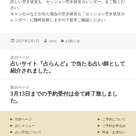
詳しい空き状況も「セッション空き状況カレンダー」をご覧くだ
さい。
キャンセルなどが出た場合の空き状況も「セッション空き状況カ
レンダー」に随時反映しますので是非ご確認ください。
投
作
カ
2021年2月1日
coco
お知らせ
稿
成
テ
日:
者
ゴ
投
リ
次のページ
稿
占いサイト『占らんど』で当たる占い師として
ー
前
ナ
の
紹介されました。
ビ
投
ゲ
稿:
ー
前のページ
シ
3月13日までの予約受付は全て終了致しまし
次
ョ
の
た。
ン
投
稿:
TOPページ
ご予約について
占いメニュー
ご予約お申込み
占い方法について
料金・お支払い