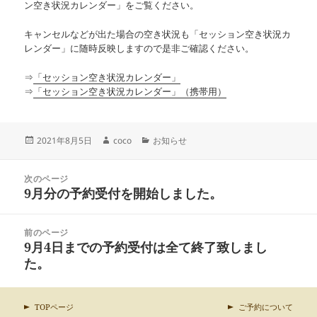
ン空き状況カレンダー」をご覧ください。
キャンセルなどが出た場合の空き状況も「セッション空き状況カ
レンダー」に随時反映しますので是非ご確認ください。
⇒
「セッション空き状況カレンダー」
⇒
「セッション空き状況カレンダー」（携帯用）
投
作
カ
2021年8月5日
coco
お知らせ
稿
成
テ
日:
者
ゴ
投
リ
次のページ
稿
9月分の予約受付を開始しました。
ー
前
ナ
の
ビ
投
ゲ
前のページ
稿:
ー
9月4日までの予約受付は全て終了致しまし
次
シ
の
た。
ョ
投
ン
稿:
TOPページ
ご予約について