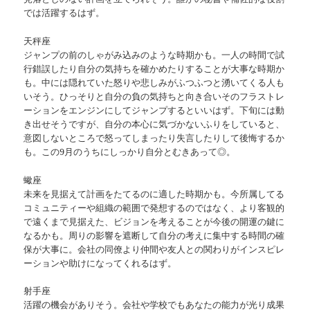
では活躍するはず。
天秤座
ジャンプの前のしゃがみ込みのような時期かも。一人の時間で試
行錯誤したり自分の気持ちを確かめたりすることが大事な時期か
も。中には隠れていた怒りや悲しみがふつふつと湧いてくる人も
いそう。ひっそりと自分の負の気持ちと向き合いそのフラストレ
ーションをエンジンにしてジャンプするといいはず。下旬には動
き出せそうですが、自分の本心に気づかないふりをしていると、
意図しないところで怒ってしまったり失言したりして後悔するか
も。この9月のうちにしっかり自分とむきあって◎。
蠍座
未来を見据えて計画をたてるのに適した時期かも。今所属してる
コミュニティーや組織の範囲で発想するのではなく、より客観的
で遠くまで見据えた、ビジョンを考えることが今後の開運の鍵に
なるかも。周りの影響を遮断して自分の考えに集中する時間の確
保が大事に。会社の同僚より仲間や友人との関わりがインスピレ
ーションや助けになってくれるはず。
射手座
活躍の機会がありそう。会社や学校でもあなたの能力が光り成果