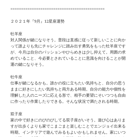
============================================
２０２１年『9月』12星座運勢
牡羊座
対人関係が鍵になりそう。普段は直感に従って新しいことに向か
って誰よりも先にチャレンジに踏み出す勇気をもった牡羊座です
が、今月は自分のパッションやひらめきは少し抑えて。周囲の求
めていること、今必要とされていることに意識を向けることが開
運の鍵になりそう。
牡牛座
仕事が鍵になるかも。誰かの役に立ちたい気持ちと、自分の思う
ままに好きにしたい気持ちと両方ある時期。自分の能力や個性を
理解した人のニーズに応える形で、相手の要望にそいつつも自由
に作ったり作業したりできる。そんな状況で満たされる時期。
双子座
家の中で好きにのびのびしてる双子座がいそう。遊び心はありま
すが出歩くよりも家でこまごまと楽しむことでエンジョイ出来る
時期。インテリアで遊んでみるもよいかもしれません。家にいつ