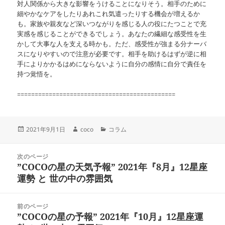
対人関係から大きな影響をうけることになりそう。相手のために
細やかなケアをしたりあれこれ気遣ったりする機会が増えるか
も。家族や親友など深いつながりを感じる人の役にたつことで充
実感を感じることができるでしょう。あなたの繊細な感受性を生
かして大事な人を支える時かも。ただ、感受性が強まる分ナーバ
スになりやすいので注意が必要です。相手を助けるはずが逆に相
手によりかかるはめにならないように自分の感情に自分で責任を
持つ覚悟を。
=============================================
投
作
カ
2021年9月1日
coco
コラム
稿
成
テ
日:
者
ゴ
投
リ
次のページ
稿
”COCOの星の天気予報” 2021年『8月』12星座
ー
前
ナ
の
運勢 と 世の中の雰囲気
ビ
投
ゲ
稿:
ー
前のページ
シ
”COCOの星の予報” 2021年『10月』12星座運
次
ョ