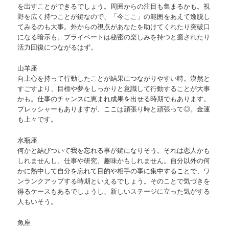
を出すことができるでしょう。周囲からの注目も集まるかも。視
野を広く持つことが鍵なので、「今ここ」の範囲をあえて逸脱し
てみるのも大事。外からの視点があなたを助けてくれたり突破口
になる暗示も。プライベートは秘密の楽しみを持つと癒されたり
活力回復につながるはず。
山羊座
向上心を持って行動したことが結果につながりやすい時。漠然と
すごすより、目標や夢をしっかりと意識して行動することが大事
かも。仕事のチャンスに恵まれ成果を出せる時期でもあります。
プレッシャーもありますが、ここは頑張り時と頑張って◎。金運
も上々です。
水瓶座
何かと結びついて我を忘れる事が鍵になりそう。それは恋人かも
しれませんし、仕事や研究、趣味かもしれません。自分以外の何
かに熱中して自分を忘れて目的や相手の事に集中することで、ワ
ンランクアップする時期といえるでしょう。そのことで気づきを
得るケースもあるでしょうし、新しいステージに立った気がする
人もいそう。
魚座