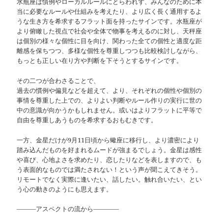
水瓶座は慣例やローカルルールにとらわれず、みんなのために本
当に必要なルールや仕組みを考えたり、より広く長く通用するよ
うな生き方を希求するフラット面を持ったサインです。水瓶座が
より俯瞰した視点で社会や全体で物事を考えるのに対し、天秤座
は個別の様々な個性に目を向け、関わった全ての個性と適度な距
離感を保ちつつ、多様な個性を尊重しつつも比較検討しながら、
もっとも正しい在り方や判断を下そうとするサインです。
その二つが合わさることで、
過去の慣例や偏見などを超えて、より、それぞれの個性や個別の
事情を尊重した上での、よりよい判断やルール作りの実行に世の
中の意識が向かうかもしれません。或いはよりフラットに平等で
自由を尊重しあうものを希求するおもむきです。
一方、金星だけが9月11日頃から蠍座に移行し、より濃密により
踏み込んだものを好まれるムードが強まるでしょう。金星は感性
や喜び、心地よさを求めたり、恋したりなどを表しますので、も
う表面的なものでは満たされない！という声が聞こえてきそう。
リモートでなく実際に逢いたい、話したい。触れ合いたい、とい
う心の動きのようにも思えます。
―――アスペクトの流から――――