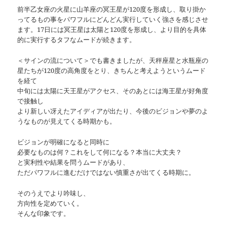
前半乙女座の火星に山羊座の冥王星が120度を形成し、取り掛か
ってるもの事をパワフルにどんどん実行していく強さを感じさせ
ます。17日には冥王星は太陽と120度を形成し、より目的を具体
的に実行するタフなムードが続きます。
＜サインの流について＞でも書きましたが、天秤座星と水瓶座の
星たちが120度の高角度をとり、きちんと考えようというムード
を経て
中旬には太陽に天王星がアクセス、そのあとには海王星が好角度
で接触し
より新しい冴えたアイディアが出たり、今後のビジョンや夢のよ
うなものが見えてくる時期かも。
ビジョンが明確になると同時に
必要なものは何？これをして何になる？本当に大丈夫？
と実利性や結果を問うムードがあり、
ただパワフルに進むだけではない慎重さが出てくる時期に。
そのうえでより吟味し、
方向性を定めていく。
そんな印象です。