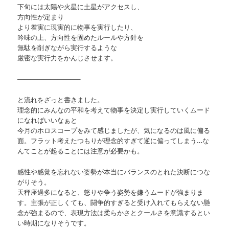
下旬には太陽や火星に土星がアクセスし、
方向性が定まり
より着実に現実的に物事を実行したり、
吟味の上、方向性を固めたルールや方針を
無駄を削ぎながら実行するような
厳密な実行力をかんじさせます。
—————————–
と流れをざっと書きました。
理念的にみんなの平和を考えて物事を決定し実行していくムード
になればいいなぁと
今月のホロスコープをみて感じましたが、気になるのは風に偏る
面。フラット考えたつもりが理念的すぎて逆に偏ってしまう…な
んてことが起ることには注意が必要かも。
感性や感覚を忘れない姿勢が本当にバランスのとれた決断につな
がりそう。
天秤座過多になると、怒りや争う姿勢を嫌うムードが強まりま
す。主張が正しくても、闘争的すぎると受け入れてもらえない懸
念が強まるので、表現方法は柔らかさとクールさを意識するとい
い時期になりそうです。