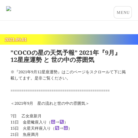
占いとカウンセリングのお店 “COCO”
メニュー
とウィジ
ェット
2021.09.01
”COCOの星の天気予報” 2021年『9月』
12星座運勢 と 世の中の雰囲気
※『2021年9月12星座運勢』はこのページをスクロールて下に掲
載してます。是非ご覧ください。
==============================================
＜2021年9月 星の流れと世の中の雰囲気＞
7日 乙女座新月
11日 金星蠍座入り（
⇒
）
15日 火星天秤座入り（
⇒
）
21日 魚座満月