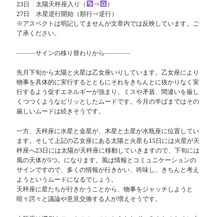
23日 太陽天秤座入り（
⇒
）
27日 水星逆行開始（順行⇒逆行）
※アスペクトは明記してませんが文章内では反映しています。ご
了承ください。
―――サインの移り替わりから――――
先月下旬から太陽と火星は乙女座いりしています。乙女座により
物事を具体的に実行するとともにそれをきちんとに抜かりなく実
行するよう促すエネルギーが強まり、ミスや矛盾、間違いを厳し
くつつくようなピリッとしたムードです。今月の半ばまではその
厳しいムードは続きそうです。
一方、天秤座に水星と金星が、木星と土星が水瓶座に位置してい
ます。そして上記の乙女座にある太陽と火星も15日には火星が天
秤座へ23日には太陽が天秤座に移動していきますので、下旬には
風の天体が5つ。になります。風は情報とコミュニケーションの
サインですので、多くの情報が行きかい、吟味し、きちんと考え
ようというムードになるでしょう。
天秤座に星たちが行きかうことから、物事をジャッチしようと
喧々諤々と議論や意見交換する人が増えそうです。