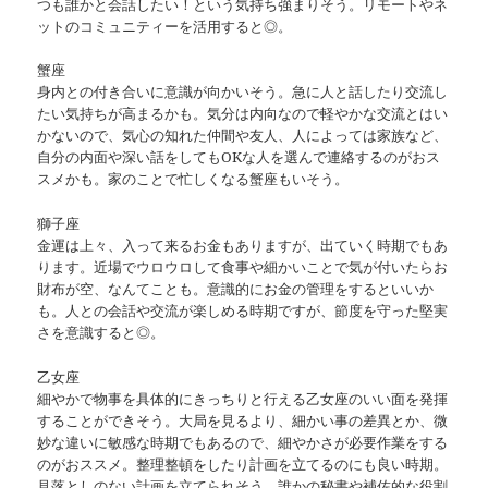
つも誰かと会話したい！という気持ち強まりそう。リモートやネ
ットのコミュニティーを活用すると◎。
蟹座
身内との付き合いに意識が向かいそう。急に人と話したり交流し
たい気持ちが高まるかも。気分は内向なので軽やかな交流とはい
かないので、気心の知れた仲間や友人、人によっては家族など、
自分の内面や深い話をしてもOKな人を選んで連絡するのがおス
スメかも。家のことで忙しくなる蟹座もいそう。
獅子座
金運は上々、入って来るお金もありますが、出ていく時期でもあ
ります。近場でウロウロして食事や細かいことで気が付いたらお
財布が空、なんてことも。意識的にお金の管理をするといいか
も。人との会話や交流が楽しめる時期ですが、節度を守った堅実
さを意識すると◎。
乙女座
細やかで物事を具体的にきっちりと行える乙女座のいい面を発揮
することができそう。大局を見るより、細かい事の差異とか、微
妙な違いに敏感な時期でもあるので、細やかさが必要作業をする
のがおススメ。整理整頓をしたり計画を立てるのにも良い時期。
見落としのない計画を立てられそう。誰かの秘書や補佐的な役割