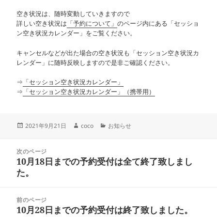
空き状況は、随時変動していきますので
詳しい空き状況は
「予約について」
のページ内にある「セッショ
ン空き状況カレンダー」をご覧ください。
キャンセルなどが出た場合の空き状況も「セッション空き状況カ
レンダー」に随時反映しますので是非ご確認ください。
⇒
「セッション空き状況カレンダー」
⇒
「セッション空き状況カレンダー」（携帯用）
投
作
カ
2021年9月21日
coco
お知らせ
稿
成
テ
日:
者
ゴ
投
リ
次のページ
稿
10月18日までの予約受付は全て終了致しまし
ー
前
ナ
の
た。
ビ
投
ゲ
稿:
ー
前のページ
シ
10月28日までの予約受付は終了致しました。
次
ョ