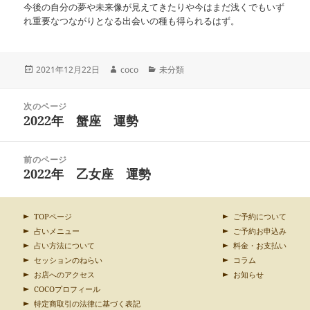
今後の自分の夢や未来像が見えてきたりや今はまだ浅くでもいず
れ重要なつながりとなる出会いの種も得られるはず。
投
作
カ
2021年12月22日
coco
未分類
稿
成
テ
日:
者
ゴ
投
リ
次のページ
稿
2022年 蟹座 運勢
ー
前
ナ
の
ビ
投
ゲ
前のページ
稿:
ー
2022年 乙女座 運勢
次
シ
の
ョ
投
ン
稿:
TOPページ
ご予約について
占いメニュー
ご予約お申込み
占い方法について
料金・お支払い
セッションのねらい
コラム
お店へのアクセス
お知らせ
COCOプロフィール
特定商取引の法律に基づく表記