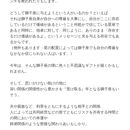
ンチを救われたりもします。
どうして獅子座に与えようという人がいるのか？といえば
それは獅子座自身が自分への尊厳を大事にし、自分がここに存在
しているだけで価値があるということ何処かで信じている星座で
あると同時に、他者に対して、同じように、ありのまま「存在す
るだけ価値があるよ」というメッセージと光を与える存在でもあ
るからです。
（例外もあります：星の配置によっては獅子座でも自分の尊厳を
なかなか信じられない人はいます。）
今年は、そんな獅子座の懐に色々と不思議なギフトが届くかもし
れません。
そして、思いがけない助けの他に
深い関係の関係性から豊かさを『受け取る』年となる獅子座もい
そう。
夫や親族など、利害をともにするような相手との関係
人によっては共同経営などの形でともにリスクを共有する仲間と
の間においての幸運や
師弟関係のような密接な関わりあいもしかり。