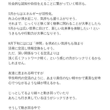
社会的な認知や自信をえることに繋がっていく暗示も。
5月からはエネルギーが活性化。
向上心が沸き起こり、気持ちも盛り上がりそう。
それまで、じっくりと狭く深く物事に関わることが大事としたら
5月からは広い世界に目けて、新しい出来事を体験したい！とい
うきもちや行動力が大事になりそう。
8月下旬にはには「仲間」を求めたい気持ちも強まり
活発に交流し情報交換をしそう。
ただ、深い関係をつくる交流よりは
浅く広くフットワーク軽く。という感じの方がシックリくるかも
しれません。
友達に恵まれる時ですが
学生時代の交流のように、あまり責任のない軽やかで素直な好奇
心でつながるような縁が増えるかも。
じっとしてるより細々と動き回っていたり
あちこち行き来しているほうがシックリきそう。
そうして動き回る中で