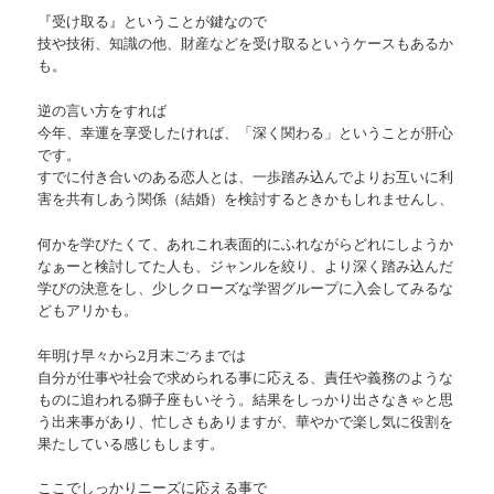
『受け取る』ということが鍵なので
技や技術、知識の他、財産などを受け取るというケースもあるか
も。
逆の言い方をすれば
今年、幸運を享受したければ、「深く関わる」ということが肝心
です。
すでに付き合いのある恋人とは、一歩踏み込んでよりお互いに利
害を共有しあう関係（結婚）を検討するときかもしれませんし、
何かを学びたくて、あれこれ表面的にふれながらどれにしようか
なぁーと検討してた人も、ジャンルを絞り、より深く踏み込んだ
学びの決意をし、少しクローズな学習グループに入会してみるな
どもアリかも。
年明け早々から2月末ごろまでは
自分が仕事や社会で求められる事に応える、責任や義務のような
ものに追われる獅子座もいそう。結果をしっかり出さなきゃと思
う出来事があり、忙しさもありますが、華やかで楽し気に役割を
果たしている感じもします。
ここでしっかりニーズに応える事で