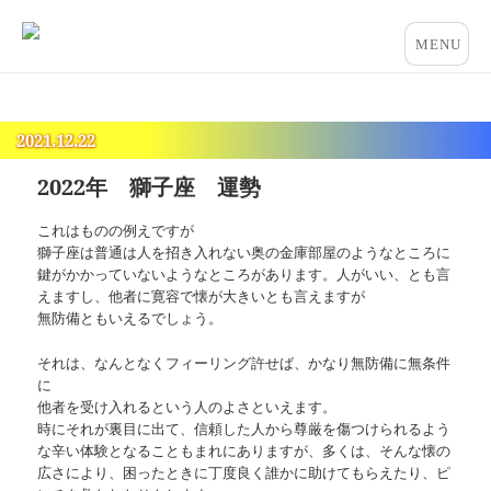
占いとカウンセリングのお店 “COCO”
メニュー
とウィジ
ェット
2021.12.22
2022年 獅子座 運勢
これはものの例えですが
獅子座は普通は人を招き入れない奥の金庫部屋のようなところに
鍵がかかっていないようなところがあります。人がいい、とも言
えますし、他者に寛容で懐が大きいとも言えますが
無防備ともいえるでしょう。
それは、なんとなくフィーリング許せば、かなり無防備に無条件
に
他者を受け入れるという人のよさといえます。
時にそれが裏目に出て、信頼した人から尊厳を傷つけられるよう
な辛い体験となることもまれにありますが、多くは、そんな懐の
広さにより、困ったときに丁度良く誰かに助けてもらえたり、ピ