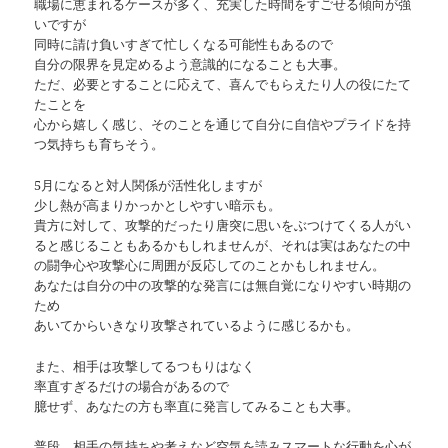
職場に恵まれるケースが多く、充実した時間をすごせる傾向が強
いですが
同時に請け負いすぎて忙しくなる可能性もあるので
自分の限界を見定めるよう意識的になることも大事。
ただ、必要とすることに応えて、喜んでもらえたり人の役にたて
たことを
心から嬉しく感じ、そのことを通じて自分に自信やプライドを持
つ気持ちも育ちそう。
5月になると対人関係が活性化しますが
少し熱が高まりかっかとしやすい暗示も。
貴方に対して、攻撃的だったり唐突に思いをぶつけてくる人がい
ると感じることもあるかもしれませんが、それは実はあなたの中
の闘争心や攻撃心に周囲が反応してのことかもしれません。
あなたは自分の中の攻撃的な発言には無自覚になりやすい時期の
ため
あいてからいきなり攻撃されているように感じるかも。
また、相手は攻撃してるつもりはなく
率直すぎるだけの場合があるので
臆せず、あなたの方も率直に発言してみることも大事。
普段、相手の気持ちや考えなど空気を読みスマートな行動を心が