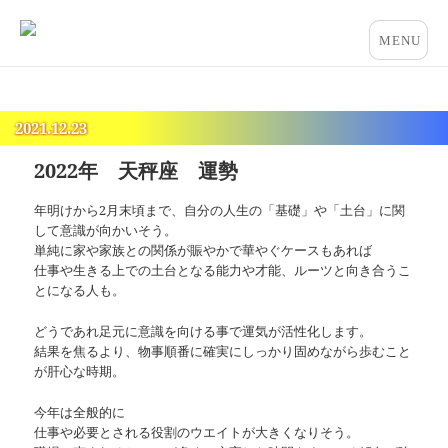
占いとカウンセリングのお店 “COCO”
メニュー
とウィジ
ェット
2021.12.23
2022年 天秤座 運勢
年明けから2月末頃まで、自分の人生の「基礎」や「土台」に関
して意識が向かいそう。
単純に家や家族との関係が賑やかで華やぐケースもあれば
仕事や生きる上での土台となる能力や才能、ルーツと向き合うこ
とになる人も。
どうであれ足元に意識を向ける事で運気が活性化します。
結果を焦るより、物事順番に確実にしっかり固めながら歩むこと
が肝心な時期。
今年は全般的に
仕事や必要とされる役割のウエイトが大きくなりそう。