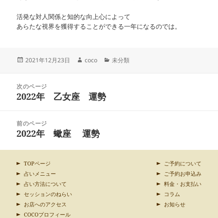
活発な対人関係と知的な向上心によって
あらたな視界を獲得することができる一年になるのでは。
投
作
カ
2021年12月23日
coco
未分類
稿
成
テ
日:
者
ゴ
投
リ
次のページ
稿
2022年 乙女座 運勢
ー
前
ナ
の
ビ
投
ゲ
前のページ
稿:
ー
2022年 蠍座 運勢
次
シ
の
ョ
投
ン
稿:
TOPページ
ご予約について
占いメニュー
ご予約お申込み
占い方法について
料金・お支払い
セッションのねらい
コラム
お店へのアクセス
お知らせ
COCOプロフィール