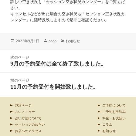
詳しい空き状況も「セッション空き状況カレンダー」をご覧くだ
さい。
キャンセルなどが出た場合の空き状況も「セッション空き状況カ
レンダー」に随時反映しますので是非ご確認ください。
投
作
カ
2022年9月1日
coco
お知らせ
稿
成
テ
日:
者
ゴ
投
リ
次のページ
稿
9月の予約受付は全て終了致しました。
ー
前
ナ
の
ビ
投
ゲ
前のページ
稿:
ー
11月の予約受付を開始致しました。
次
シ
の
ョ
投
ン
稿:
TOPページ
ご予約について
占いメニュー
ご予約お申込み
占い方法について
料金・お支払い
セッションのねらい
コラム
お店へのアクセス
お知らせ