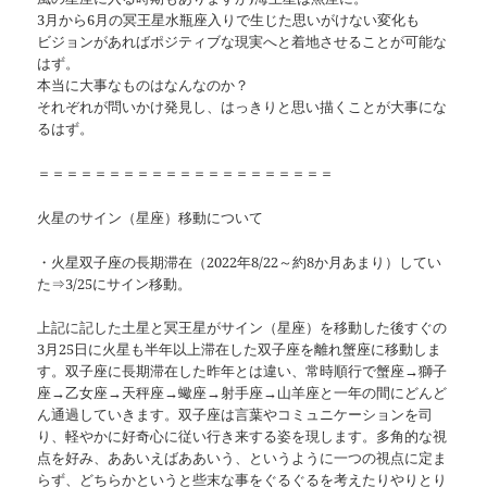
3月から6月の冥王星水瓶座入りで生じた思いがけない変化も
ビジョンがあればポジティブな現実へと着地させることが可能な
はず。
本当に大事なものはなんなのか？
それぞれが問いかけ発見し、はっきりと思い描くことが大事にな
るはず。
＝＝＝＝＝＝＝＝＝＝＝＝＝＝＝＝＝＝＝＝＝
火星のサイン（星座）移動について
・火星双子座の長期滞在（2022年8/22～約8か月あまり）してい
た⇒3/25にサイン移動。
上記に記した土星と冥王星がサイン（星座）を移動した後すぐの
3月25日に火星も半年以上滞在した双子座を離れ蟹座に移動しま
す。双子座に長期滞在した昨年とは違い、常時順行で蟹座→獅子
座→乙女座→天秤座→蠍座→射手座→山羊座と一年の間にどんど
ん通過していきます。双子座は言葉やコミュニケーションを司
り、軽やかに好奇心に従い行き来する姿を現します。多角的な視
点を好み、ああいえばああいう、というように一つの視点に定ま
らず、どちらかというと些末な事をぐるぐるを考えたりやりとり