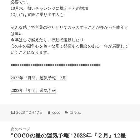
必要です。
10月末、熱いチャレンジに燃える人の増加
12月には冒険に乗り出す人も
そんな感じで言葉のやりとりでカッカすることが多かった昨年と
は違い
今年は心で燃えたり、行動で躍動したり
心の中の闘争心を色々な形で発揮する機会のある一年が展開して
いくことになります。
=========================================
2023年『月間』運気予報 2月
2023年『年間』運気予報
投
作
カ
2023年2月17日
coco
コラム
稿
成
テ
日:
者
ゴ
投
リ
次のページ
稿
”COCOの星の運気予報” 2023年『２月』12星
ー
前
ナ