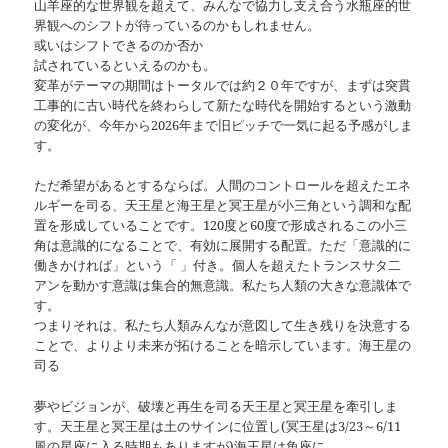
山羊座的な世界観を超えて、みんなで協力し支え合う水瓶座的世
界観へのシフトが待っているのかもしれません。
或いはシフトできるのか否か
試されているといえるのかも。
変革がテーマの期間はトータルでは約２０年ですが、まずは突貫
工事的に古い時代を終わらして新たな時代を開始するという激動
の変化が、今年から2026年まで旧ピッチで一気に起る予感がしま
す。
ただ希望があるとするならば。人間のコントロールを超えたエネ
ルギーを司る、天王星と海王星と冥王星が小三角という調和な配
置を形成していることです。120度と60度で形成されるこの小三
角は意識的になることで、有効に展開する配置。ただ「意識的に
働きかければ」という「 」付き。個人を超えたトランスサタ二
アンを動かす意識は集合的無意識。私たち人類の大きな意識体で
す。
つまりそれは、私たち人類みんなが意図して生き残りを決意する
ことで、よりより未来が拓けることを暗示しています。海王星の
司る
夢やビジョンが、破壊と再生を司る天王星と冥王星を牽引しま
す。天王星と冥王星は土のサインに位置し(冥王星は3/23～6/11
風の星座に入る時期もありますが)海王星は魚座に。