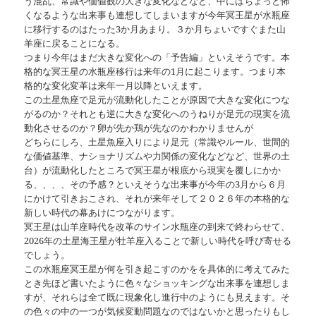
う混乱、常識や価値観の大きな変化などなど、中にはちょっと怖
くなるような出来事も連想してしまいますが今年冥王星が水瓶座
に移行するのはたった3か月あまり。３か月ちょいですぐまた山
羊座に戻ることになる。
つまり今年はまだ大きな変化への「予告編」といえそうです。本
格的な冥王星の水瓶座移行は来年の1月に起こります。つまり本
格的な変化変革は来年一月以降といえます。
この土星魚座で足元が流動化したことが原因で大きな変化につな
がるのか？それとも逆に大きな変化へのうねりが足元の現実を流
動化させるのか？卵が先か鶏が先なのかわかりませんが
どちらにしろ、土星魚座入りにより足元（常識やルール、世間的
な価値基準、ナショナリズムや力関係の変化などなど、世界の土
台）が流動化したところで冥王星が根底から現実を覆しにかか
る、、、、その予感？といえそうな出来事が今年の3月から６月
にかけて引きおこされ、それが来年そして２０２６年の本格的な
新しい時代の幕あけにつながります。
冥王星は山羊座時代を改革のサイン水瓶座の到来で終わらせて、
2026年の土星海王星が牡羊座入ることで新しい時代を呼び寄せる
でしょう。
この水瓶座冥王星が何を引き起こすのかをを具体的に考えてみた
とき先ほど書いたように色々なショッキングな出来事を連想しま
すが、それらは全て既に現象化し進行中のようにも見えます。そ
の色々の中の一つが気候変動問題なのではないかと思ったりもし