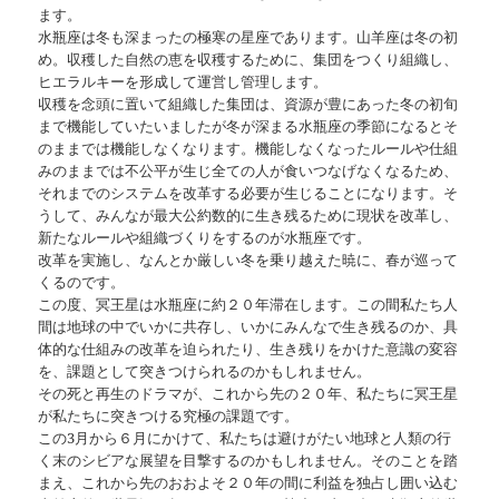
ます。
水瓶座は冬も深まったの極寒の星座であります。山羊座は冬の初
め。収穫した自然の恵を収穫するために、集団をつくり組織し、
ヒエラルキーを形成して運営し管理します。
収穫を念頭に置いて組織した集団は、資源が豊にあった冬の初旬
まで機能していたいましたが冬が深まる水瓶座の季節になるとそ
のままでは機能しなくなります。機能しなくなったルールや仕組
みのままでは不公平が生じ全ての人が食いつなげなくなるため、
それまでのシステムを改革する必要が生じることになります。そ
うして、みんなが最大公約数的に生き残るために現状を改革し、
新たなルールや組織づくりをするのが水瓶座です。
改革を実施し、なんとか厳しい冬を乗り越えた暁に、春が巡って
くるのです。
この度、冥王星は水瓶座に約２０年滞在します。この間私たち人
間は地球の中でいかに共存し、いかにみんなで生き残るのか、具
体的な仕組みの改革を迫られたり、生き残りをかけた意識の変容
を、課題として突きつけられるのかもしれません。
その死と再生のドラマが、これから先の２０年、私たちに冥王星
が私たちに突きつける究極の課題です。
この3月から６月にかけて、私たちは避けがたい地球と人類の行
く末のシビアな展望を目撃するのかもしれません。そのことを踏
まえ、これから先のおおよそ２０年の間に利益を独占し囲い込む