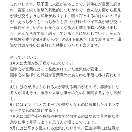
したりします。双子座に火星があることで、闘争心が言葉に託さ
れ、言葉は鋭く攻撃的刺激的になりがちで、色んな方面から意見
が飛び交うような印象があります。喧々諤々するのはいいのです
が、あっちからもこっちからも強い批判やキツイ言葉が飛び交い
一体何が正しいのかわからなくなる人も増える暗示がありまし
た。色んな角度で喧々諤々しているうちに飽和していく。そんな
事現象が昨年の8月末から今年の3月下旬あたりまで続きます。議
論や討論が多いに白熱した時期だったとも言えます。
そしていよいよ
3月末に火星が双子座から出ていくと
闘争心が言葉によって発散されていた空気感が変化し、
闘争心を発揮する武器が言葉意外のあらゆる手段に移り変わりま
す。
4月には心が揺さぶられる人が増える暗示がるので、感情的にな
る人が増えそう。家族や大事な誰かのために奮闘するような気配
も。
6月にはギラギラとスポーツや華やかなものに興奮したりドラマ
チックなものに奮起する人も
7月末には闘争心を感情や興奮で発散するのはやめて具体的な作
業や仕事で昇華しようと思う人が増えるでしょう。
9月には公平さを重んじる空気になります。正義中毒には注意が