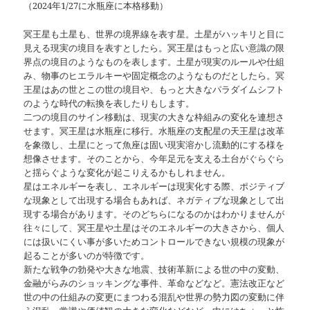
（2024年1/27に水瓶座に本格移動）
冥王星も土星も、世界の境界線を表す星。土星がハッキリと目に
見える現実の境目を表すとしたら。冥王星はもっと広い意識の限
界点の境目のようなものを表します。土星が現実のルールや仕組
み、物事のヒエラルキーや固定概念のようなものだとしたら。冥
王星はあの世とこの世の境目や、もっと大きなパラダイムシフト
のような時代の転換を表したりもします。
二つの境目のサイン移動は、現実の大きな枠組みの変化を連想さ
せます。冥王星は水瓶座に移行。水瓶座の支配星の天王星は改革
を象徴し、土星にとって魚座は固い現実溶かし流動的にする様を
想像させます。そのことから、今年足元を支える土台がぐらぐら
と揺らぐような変化が起こりえるかもしれません。
星はエネルギーを表し、エネルギーは現実化する際、ポジティブ
な現象として出現する場合もあれば、ネガティブな現象として出
現する場合があります。そのどちらになるのかはわかりませんが
往々にして、冥王星や土星はそのエネルギーの大きさから、個人
には扱いにくい事が多いためコントロールできない規模の現象が
起ることが多いのが特徴です。
新たな戦争の勃発や大きな地震、技術革新による世の中の変動、
金融がらみのショッキングな事件、革命などなど。憲法改正など
世の中の仕組みの変更にまつわる混乱や世界の勢力図の変動に伴