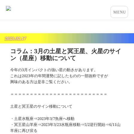
占いとカウンセリングのお店 “COCO”
メニュー
とウィジ
ェット
2023.02.17
コラム：3月の土星と冥王星、火星のサイ
ン（星座）移動について
今年の3月インパクトの強い星の動きがあります。
これは2023年の年間運勢に記したものの一部抜粋ですが
興味のある方は是非ご覧ください。
＝＝＝＝＝＝＝＝＝＝＝＝＝＝＝＝＝＝＝＝＝＝＝＝＝
土星と冥王星のサイン移動について
・土星水瓶座⇒2023年3/7魚座へ移動
・冥王星山羊座⇒2023年3/23水瓶座移動⇒5/2逆行開始⇒6/11山
羊座に再び戻る