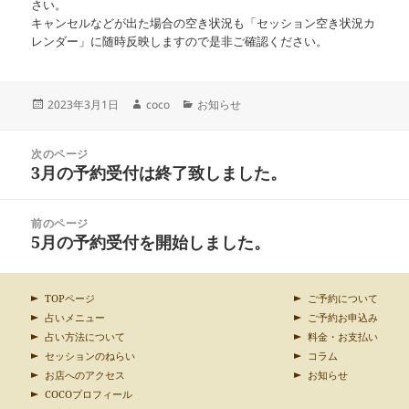
さい。
キャンセルなどが出た場合の空き状況も「セッション空き状況カ
レンダー」に随時反映しますので是非ご確認ください。
投
作
カ
2023年3月1日
coco
お知らせ
稿
成
テ
日:
者
ゴ
投
リ
次のページ
稿
3月の予約受付は終了致しました。
ー
前
ナ
の
ビ
投
ゲ
前のページ
稿:
ー
5月の予約受付を開始しました。
次
シ
の
ョ
投
ン
稿:
TOPページ
ご予約について
占いメニュー
ご予約お申込み
占い方法について
料金・お支払い
セッションのねらい
コラム
お店へのアクセス
お知らせ
COCOプロフィール