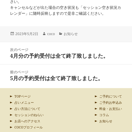
さい。
キャンセルなどが出た場合の空き状況も「セッション空き状況カ
レンダー」に随時反映しますので是非ご確認ください。
投
作
カ
2023年5月2日
coco
お知らせ
稿
成
テ
日:
者
ゴ
投
リ
次のページ
稿
4月分の予約受付は全て終了致しました。
ー
前
ナ
の
ビ
投
ゲ
前のページ
稿:
ー
5月の予約受付は全て終了致しました。
次
シ
の
ョ
投
ン
稿:
TOPページ
ご予約について
占いメニュー
ご予約お申込み
占い方法について
料金・お支払い
セッションのねらい
コラム
お店へのアクセス
お知らせ
COCOプロフィール